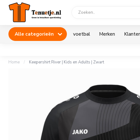
Alle categorieën
voetbal
Merken
Klanten
Home
/
Keepershirt River | Kids en Adults | Zwart