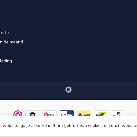
ferte
an de maand
leding
e website, ga je akkoord met het gebruik van cookies om onze website
© Copyright 2026 Tenuetje.nl