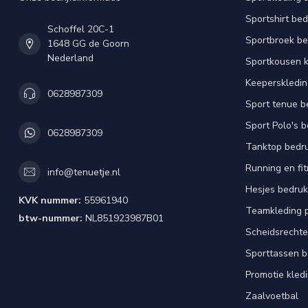
Sportshirt be
Schoffel 20C-1
Sportbroek b
1648 GG de Goorn
Nederland
Sportkousen 
Keeperskledi
0628987309
Sport tenue b
Sport Polo's 
0628987309
Tanktop bedr
Running en fi
info@tenuetje.nl
Hesjes bedru
KVK nummer:
55961940
Teamkleding 
btw-nummer:
NL851923987B01
Scheidsrechte
Sporttassen 
Promotie kled
Zaalvoetbal