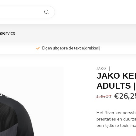
service
Eigen uitgebreide textieldrukkerij
JAKO
JAKO KE
ADULTS 
€26,2
€35,00
Het River keeperssh
prestaties en duurza
een tijdloze look, 