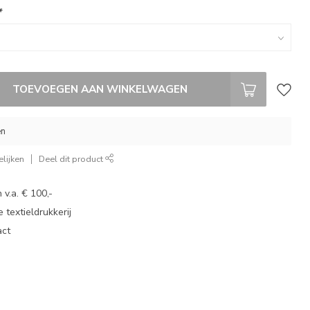
*
TOEVOEGEN AAN WINKELWAGEN
en
lijken
Deel dit product
 v.a. € 100,-
 textieldrukkerij
act