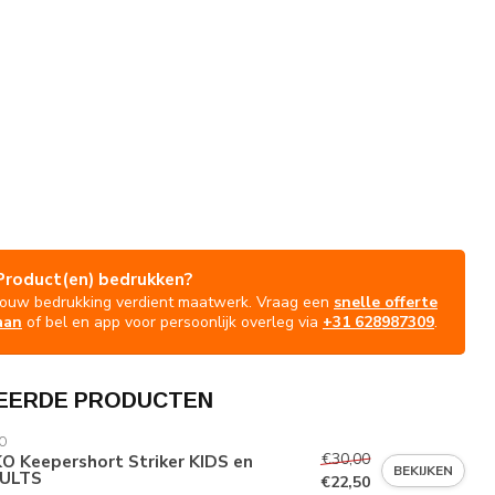
Product(en) bedrukken?
Jouw bedrukking verdient maatwerk. Vraag een
snelle offerte
aan
of bel en app voor persoonlijk overleg via
+31 628987309
.
EERDE PRODUCTEN
O
€30,00
O Keepershort Striker KIDS en
BEKIJKEN
ULTS
€22,50