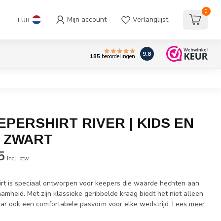
0
Mijn account
Verlanglijst
EUR
9.8
185
beoordelingen
EPERSHIRT RIVER | KIDS EN
| ZWART
5
Incl. btw
irt is speciaal ontworpen voor keepers die waarde hechten aan
amheid. Met zijn klassieke geribbelde kraag biedt het niet alleen
maar ook een comfortabele pasvorm voor elke wedstrijd.
Lees meer
.