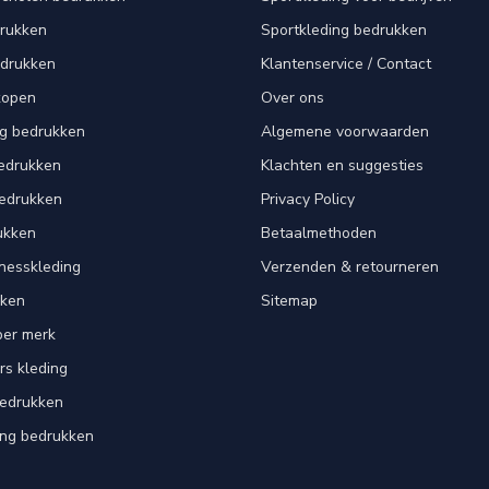
drukken
Sportkleding bedrukken
edrukken
Klantenservice / Contact
kopen
Over ons
ng bedrukken
Algemene voorwaarden
edrukken
Klachten en suggesties
bedrukken
Privacy Policy
ukken
Betaalmethoden
tnesskleding
Verzenden & retourneren
kken
Sitemap
per merk
rs kleding
bedrukken
ing bedrukken