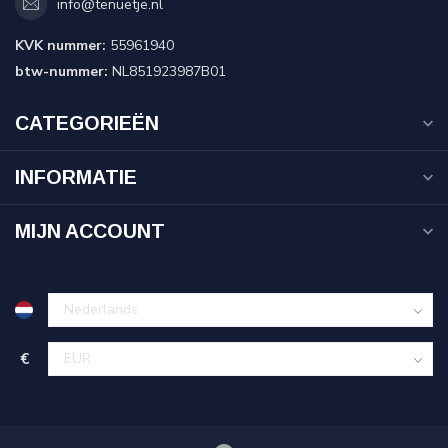
info@tenuetje.nl
KVK nummer:
55961940
btw-nummer:
NL851923987B01
CATEGORIEËN
INFORMATIE
MIJN ACCOUNT
€