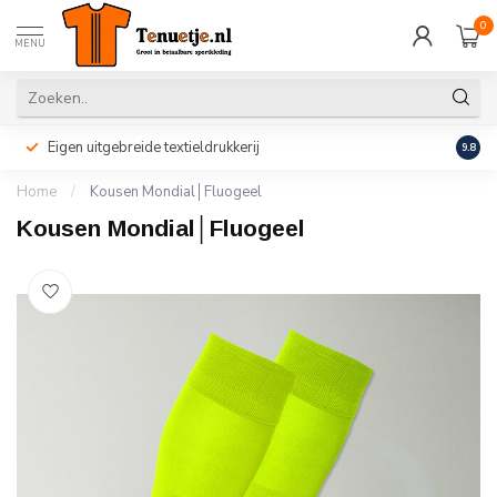
0
MENU
Eigen uitgebreide textieldrukkerij
Perso
9.8
Home
/
Kousen Mondial│Fluogeel
Kousen Mondial│Fluogeel