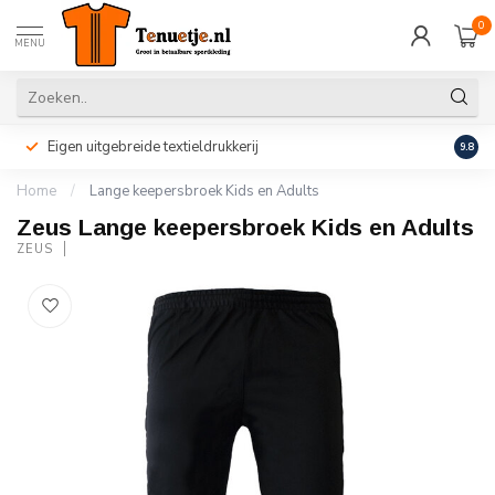
0
MENU
Eigen uitgebreide textieldrukkerij
Perso
9.8
Home
/
Lange keepersbroek Kids en Adults
Zeus Lange keepersbroek Kids en Adults
ZEUS