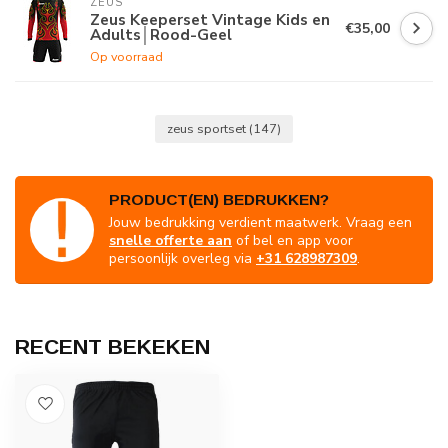
ZEUS
Zeus Keeperset Vintage Kids en
€35,00
Adults│Rood-Geel
Op voorraad
zeus sportset
(147)
PRODUCT(EN) BEDRUKKEN?
Jouw bedrukking verdient maatwerk. Vraag een
snelle offerte aan
of bel en app voor
persoonlijk overleg via
+31 628987309
.
RECENT BEKEKEN