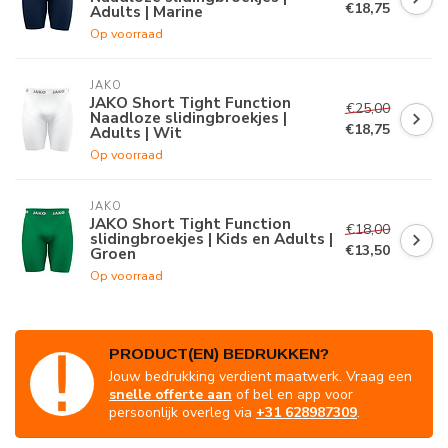
€18,75
Adults | Marine
Op voorraad
JAKO
JAKO Short Tight Function
€25,00
Naadloze slidingbroekjes |
€18,75
Adults | Wit
Op voorraad
JAKO
JAKO Short Tight Function
€18,00
slidingbroekjes | Kids en Adults |
€13,50
Groen
Op voorraad
PRODUCT(EN) BEDRUKKEN?
Jouw bedrukking verdient maatwerk. Vraag een
snelle offerte aan
of bel en app voor
persoonlijk overleg via
+31 628987309
.