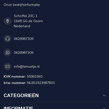
Onze bedrijfsinformatie
Schoffel 20C-1
1648 GG de Goorn
Nederland
0628987309
0628987309
info@tenuetje.nl
KVK nummer:
55961940
btw-nummer:
NL851923987B01
CATEGORIEËN
INFORMATIE