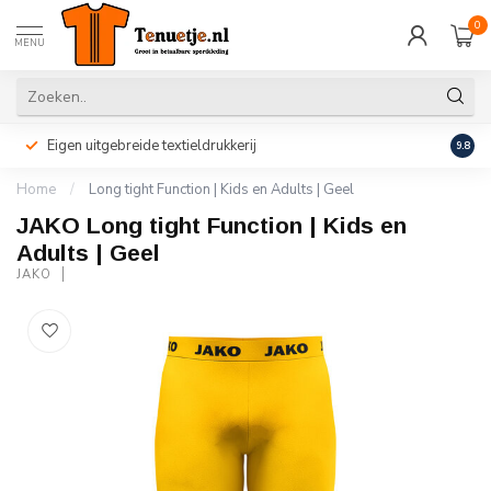
0
MENU
Eigen uitgebreide textieldrukkerij
Perso
9.8
Home
/
Long tight Function | Kids en Adults | Geel
JAKO Long tight Function | Kids en
Adults | Geel
JAKO