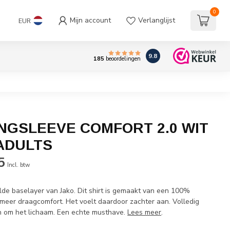
0
Mijn account
Verlanglijst
EUR
9.8
185
beoordelingen
NGSLEEVE COMFORT 2.0 WIT
 ADULTS
5
Incl. btw
de baselayer van Jako. Dit shirt is gemaakt van een 100%
meer draagcomfort. Het voelt daardoor zachter aan. Volledig
ijn om het lichaam. Een echte musthave.
Lees meer
.