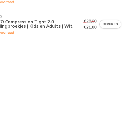
voorraad
O
€28,00
KO Compression Tight 2.0
BEKIJKEN
dingbroekjes | Kids en Adults | Wit
€21,00
voorraad