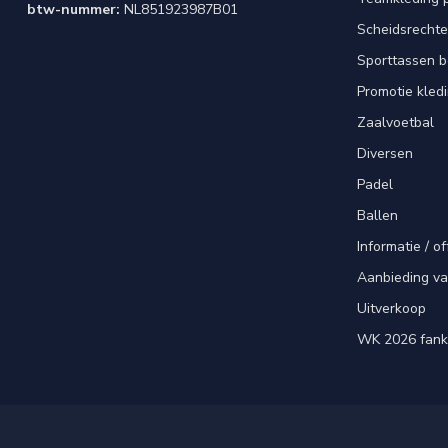
btw-nummer:
NL851923987B01
Scheidsrechte
Sporttassen 
Promotie kled
Zaalvoetbal
Diversen
Padel
Ballen
Informatie / of
Aanbieding v
Uitverkoop
WK 2026 fank