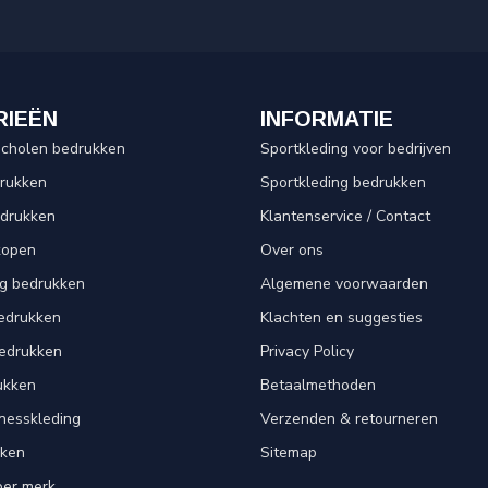
RIEËN
INFORMATIE
scholen bedrukken
Sportkleding voor bedrijven
drukken
Sportkleding bedrukken
edrukken
Klantenservice / Contact
kopen
Over ons
ng bedrukken
Algemene voorwaarden
edrukken
Klachten en suggesties
bedrukken
Privacy Policy
ukken
Betaalmethoden
tnesskleding
Verzenden & retourneren
kken
Sitemap
per merk