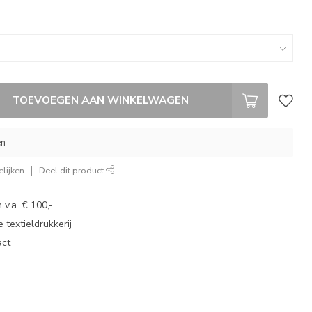
TOEVOEGEN AAN WINKELWAGEN
en
lijken
Deel dit product
 v.a. € 100,-
 textieldrukkerij
act