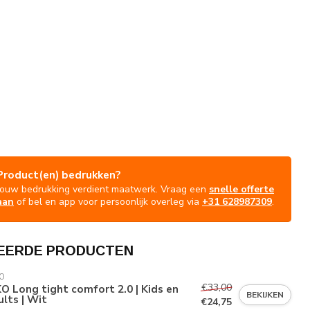
Product(en) bedrukken?
Jouw bedrukking verdient maatwerk. Vraag een
snelle offerte
aan
of bel en app voor persoonlijk overleg via
+31 628987309
.
EERDE PRODUCTEN
O
€33,00
O Long tight comfort 2.0 | Kids en
BEKIJKEN
lts | Wit
€24,75