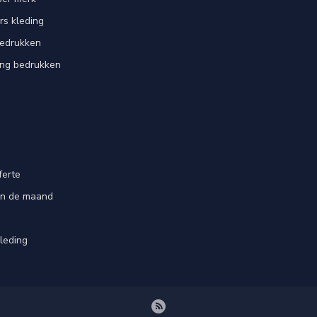
rs kleding
bedrukken
ing bedrukken
ferte
an de maand
leding