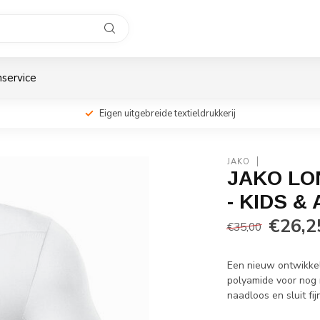
service
Eigen uitgebreide textieldrukkerij
JAKO
JAKO LO
- KIDS &
€26,2
€35,00
Een nieuw ontwikkel
polyamide voor nog 
naadloos en sluit f