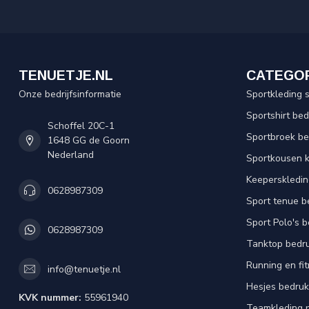
TENUETJE.NL
CATEGO
Onze bedrijfsinformatie
Sportkleding 
Sportshirt be
Schoffel 20C-1
Sportbroek b
1648 GG de Goorn
Nederland
Sportkousen 
Keeperskledi
0628987309
Sport tenue b
Sport Polo's 
0628987309
Tanktop bedr
Running en fi
info@tenuetje.nl
Hesjes bedru
KVK nummer:
55961940
Teamkleding 