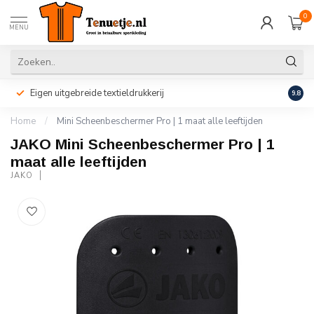
0
MENU
Eigen uitgebreide textieldrukkerij
Perso
9.8
Home
/
Mini Scheenbeschermer Pro | 1 maat alle leeftijden
JAKO Mini Scheenbeschermer Pro | 1
maat alle leeftijden
JAKO