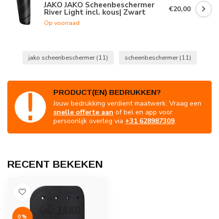
JAKO JAKO Scheenbeschermer
€20,00
River Light incl. kous| Zwart
Op voorraad
jako scheenbeschermer
(11)
scheenbeschermer
(11)
PRODUCT(EN) BEDRUKKEN?
Jouw bedrukking verdient maatwerk. Vraag een
snelle offerte aan
of bel en app voor
persoonlijk overleg via
+31 628987309
.
RECENT BEKEKEN
0%