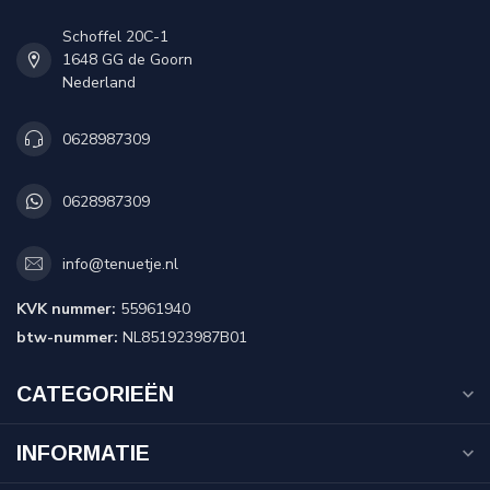
Schoffel 20C-1
1648 GG de Goorn
Nederland
0628987309
0628987309
info@tenuetje.nl
KVK nummer:
55961940
btw-nummer:
NL851923987B01
CATEGORIEËN
INFORMATIE