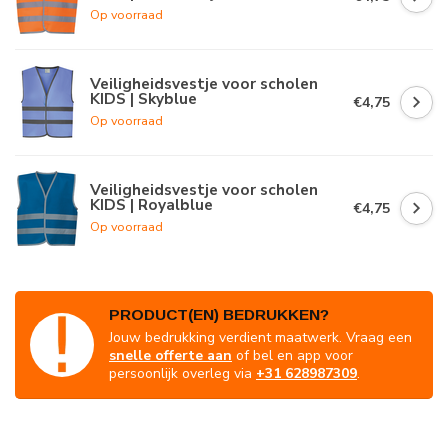
Op voorraad
Veiligheidsvestje voor scholen
KIDS | Skyblue
€4,75
Op voorraad
Veiligheidsvestje voor scholen
KIDS | Royalblue
€4,75
Op voorraad
PRODUCT(EN) BEDRUKKEN?
Jouw bedrukking verdient maatwerk. Vraag een
snelle offerte aan
of bel en app voor
persoonlijk overleg via
+31 628987309
.