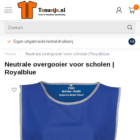
0
MENU
Eigen uitgebreide textieldrukkerij
Perso
9.8
Home
/
Neutrale overgooier voor scholen | Royalblue
Neutrale overgooier voor scholen |
Royalblue