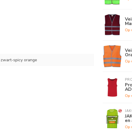
Vei
Ma
Op 
Vei
Or
zwart-spicy orange
Op 
PR
Pro
AD
Op 
JAK
JAK
en 
Op 