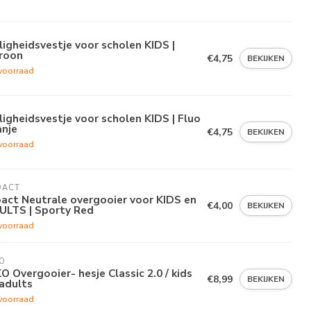
ligheidsvestje voor scholen KIDS |
roon
€4,75
BEKIJKEN
voorraad
ligheidsvestje voor scholen KIDS | Fluo
anje
€4,75
BEKIJKEN
voorraad
OACT
act Neutrale overgooier voor KIDS en
€4,00
BEKIJKEN
ULTS | Sporty Red
voorraad
O
O Overgooier- hesje Classic 2.0 / kids
€8,99
BEKIJKEN
adults
voorraad