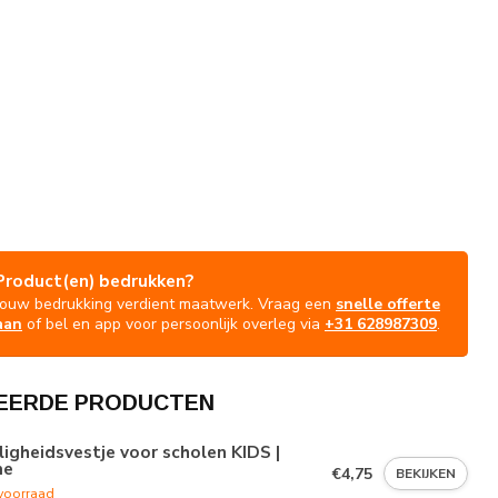
Product(en) bedrukken?
Jouw bedrukking verdient maatwerk. Vraag een
snelle offerte
aan
of bel en app voor persoonlijk overleg via
+31 628987309
.
EERDE PRODUCTEN
ligheidsvestje voor scholen KIDS |
me
€4,75
BEKIJKEN
voorraad