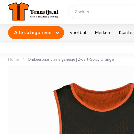
Alle categorieën
voetbal
Merken
Klanten
Home
/
Omkeerbaar trainingshesje | Zwart-Spicy Orange