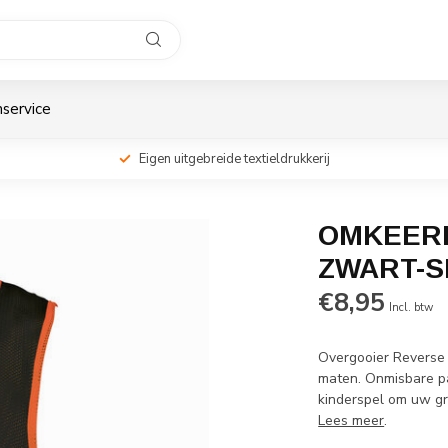
service
Eigen uitgebreide textieldrukkerij
OMKEERB
ZWART-S
€8,95
Incl. btw
Overgooier Reverse 
maten. Onmisbare pa
kinderspel om uw gr
Lees meer
.