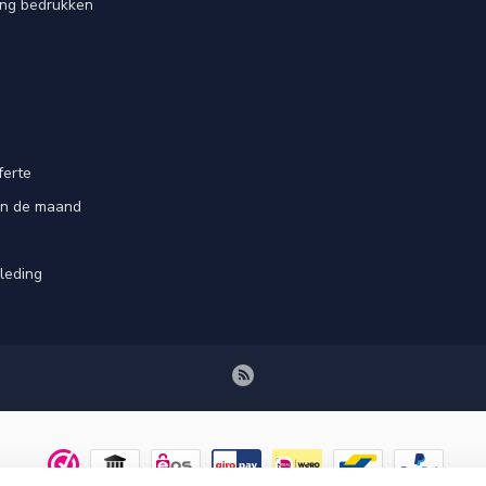
ing bedrukken
ferte
an de maand
leding