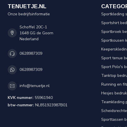
TENUETJE.NL
CATEGO
Onze bedrijfsinformatie
Sportkleding 
Sportshirt be
Schoffel 20C-1
Sportbroek b
1648 GG de Goorn
Nederland
Sportkousen 
Keeperskledi
0628987309
Sport tenue b
Sport Polo's 
0628987309
Tanktop bedr
Running en fi
info@tenuetje.nl
Hesjes bedru
KVK nummer:
55961940
Teamkleding 
btw-nummer:
NL851923987B01
Scheidsrechte
Sporttassen 