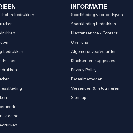
RIEËN
INFORMATIE
scholen bedrukken
Sportkleding voor bedrijven
drukken
Sportkleding bedrukken
edrukken
Klantenservice / Contact
kopen
Over ons
ng bedrukken
Algemene voorwaarden
edrukken
Klachten en suggesties
bedrukken
Privacy Policy
ukken
Betaalmethoden
tnesskleding
Verzenden & retourneren
kken
Sitemap
per merk
rs kleding
bedrukken