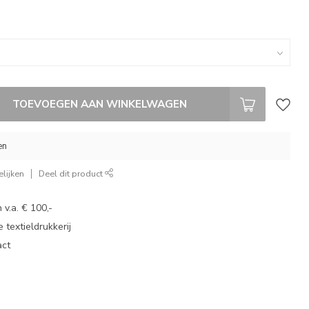
TOEVOEGEN AAN WINKELWAGEN
en
lijken
Deel dit product
 v.a. € 100,-
 textieldrukkerij
act