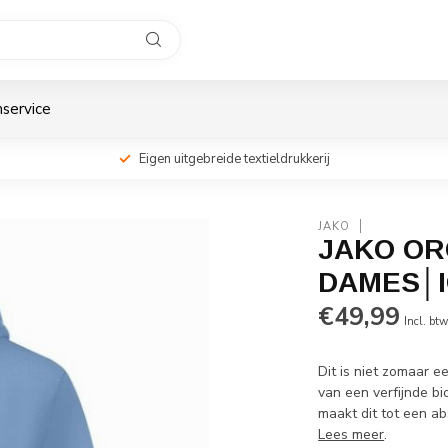
service
Eigen uitgebreide textieldrukkerij
JAKO
JAKO OR
DAMES│I
€49,99
Incl. bt
Dit is niet zomaar ee
van een verfijnde b
maakt dit tot een a
Lees meer
.