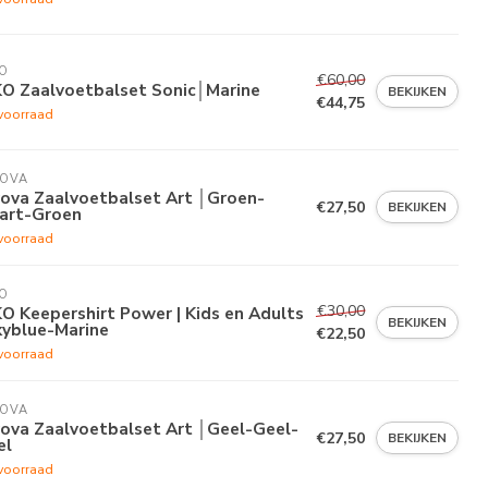
O
€60,00
KO Zaalvoetbalset Sonic│Marine
BEKIJKEN
€44,75
voorraad
VOVA
vova Zaalvoetbalset Art │Groen-
€27,50
BEKIJKEN
art-Groen
voorraad
O
€30,00
O Keepershirt Power | Kids en Adults
BEKIJKEN
kyblue-Marine
€22,50
voorraad
VOVA
vova Zaalvoetbalset Art │Geel-Geel-
€27,50
BEKIJKEN
el
voorraad