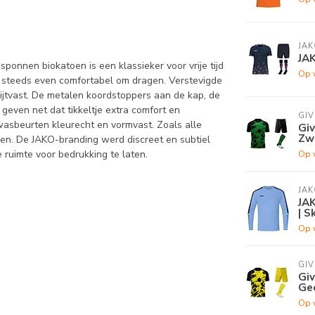
JAK
JA
onnen biokatoen is een klassieker voor vrije tijd
Op 
e steeds even comfortabel om dragen. Verstevigde
ijtvast. De metalen koordstoppers aan de kap, de
even net dat tikkeltje extra comfort en
GI
e wasbeurten kleurecht en vormvast. Zoals alle
Gi
Zw
en. De JAKO-branding werd discreet en subtiel
Op 
ruimte voor bedrukking te laten.
JAK
JAK
| S
Op 
GI
Gi
Ge
Op 