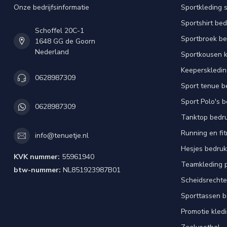
Onze bedrijfsinformatie
Sportkleding 
Sportshirt be
Schoffel 20C-1
Sportbroek b
1648 GG de Goorn
Nederland
Sportkousen 
Keeperskledi
0628987309
Sport tenue b
Sport Polo's 
0628987309
Tanktop bedr
Running en fi
info@tenuetje.nl
Hesjes bedru
KVK nummer:
55961940
Teamkleding 
btw-nummer:
NL851923987B01
Scheidsrechte
Sporttassen 
Promotie kled