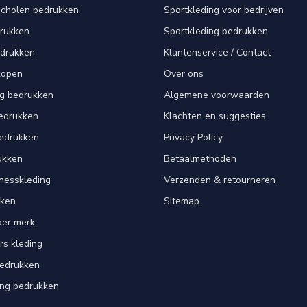
scholen bedrukken
Sportkleding voor bedrijven
drukken
Sportkleding bedrukken
edrukken
Klantenservice / Contact
kopen
Over ons
ng bedrukken
Algemene voorwaarden
edrukken
Klachten en suggesties
bedrukken
Privacy Policy
ukken
Betaalmethoden
tnesskleding
Verzenden & retourneren
kken
Sitemap
per merk
rs kleding
bedrukken
ing bedrukken