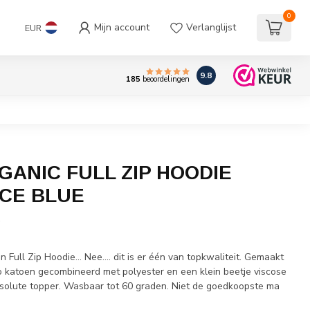
0
Mijn account
Verlanglijst
EUR
9.8
185
beoordelingen
GANIC FULL ZIP HOODIE
CE BLUE
w
n Full Zip Hoodie... Nee.... dit is er één van topkwaliteit. Gemaakt
io katoen gecombineerd met polyester en een klein beetje viscose
bsolute topper. Wasbaar tot 60 graden. Niet de goedkoopste ma