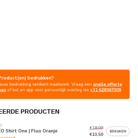
Product(en) bedrukken?
Jouw bedrukking verdient maatwerk. Vraag een
snelle offerte
aan
of bel en app voor persoonlijk overleg via
+31 628987309
.
EERDE PRODUCTEN
O
€18,00
O Shirt One | Fluo Oranje
BEKIJKEN
€13,50
voorraad