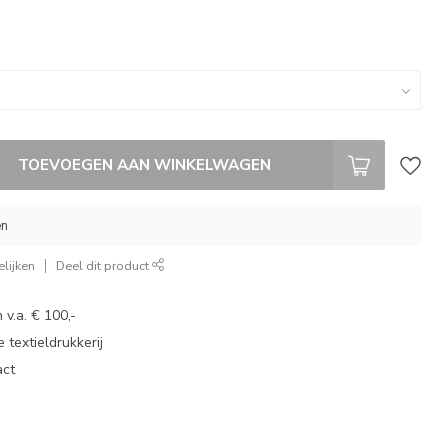
TOEVOEGEN AAN WINKELWAGEN
en
lijken
Deel dit product
 v.a. € 100,-
 textieldrukkerij
act