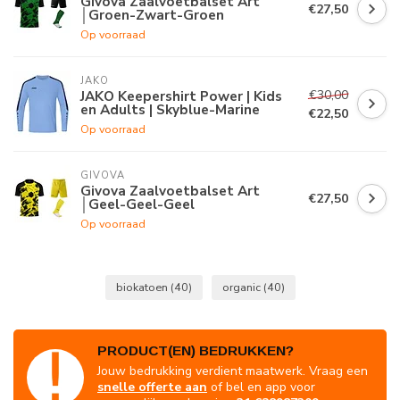
Givova Zaalvoetbalset Art
€27,50
│Groen-Zwart-Groen
Op voorraad
JAKO
€30,00
JAKO Keepershirt Power | Kids
en Adults | Skyblue-Marine
€22,50
Op voorraad
GIVOVA
Givova Zaalvoetbalset Art
€27,50
│Geel-Geel-Geel
Op voorraad
biokatoen
(40)
organic
(40)
PRODUCT(EN) BEDRUKKEN?
Jouw bedrukking verdient maatwerk. Vraag een
snelle offerte aan
of bel en app voor