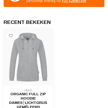
persoonlijk overleg via
+31 628987309
.
RECENT BEKEKEN
JAKO
ORGANIC FULL ZIP
HOODIE
DAMES│LICHTGRIJS
GEMÊLEERD