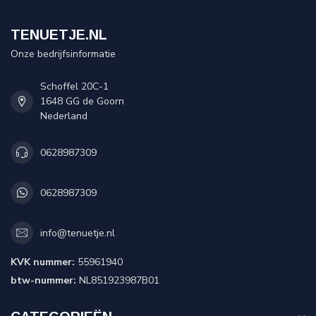
TENUETJE.NL
Onze bedrijfsinformatie
Schoffel 20C-1
1648 GG de Goorn
Nederland
0628987309
0628987309
info@tenuetje.nl
KVK nummer:
55961940
btw-nummer:
NL851923987B01