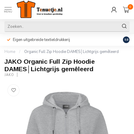
0
MENU
Eigen uitgebreide textieldrukkerij
Perso
9.8
Home
/
Organic Full Zip Hoodie DAMES│Lichtgrijs gemêleerd
JAKO Organic Full Zip Hoodie
DAMES│Lichtgrijs gemêleerd
JAKO