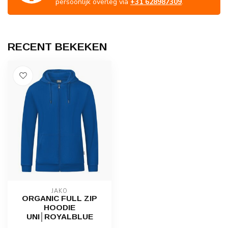
persoonlijk overleg via
+31 628987309
.
RECENT BEKEKEN
JAKO
ORGANIC FULL ZIP
HOODIE
UNI│ROYALBLUE