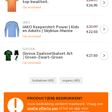
€29,95
top kwaliteit.
€24,95
Op voorraad
JAKO
€30,00
JAKO Keepershirt Power | Kids
en Adults | Skyblue-Marine
€22,50
Op voorraad
GIVOVA
Givova Zaalvoetbalset Art
€27,50
│Groen-Zwart-Groen
Op voorraad
biokatoen
(40)
organic
(40)
PRODUCT(EN) BEDRUKKEN?
Jouw bedrukking verdient maatwerk. Vraag een
snelle offerte aan
of bel en app voor