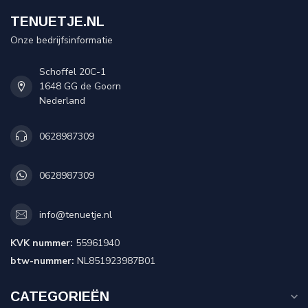
TENUETJE.NL
Onze bedrijfsinformatie
Schoffel 20C-1
1648 GG de Goorn
Nederland
0628987309
0628987309
info@tenuetje.nl
KVK nummer:
55961940
btw-nummer:
NL851923987B01
CATEGORIEËN