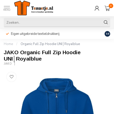
0
MENU
Eigen uitgebreide textieldrukkerij
Perso
9.8
Home
/
Organic Full Zip Hoodie UNI│Royalblue
JAKO Organic Full Zip Hoodie
UNI│Royalblue
JAKO