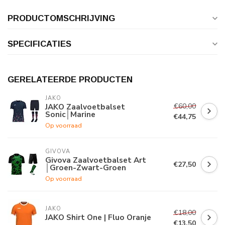
PRODUCTOMSCHRIJVING
SPECIFICATIES
GERELATEERDE PRODUCTEN
JAKO
€60,00
JAKO Zaalvoetbalset
Sonic│Marine
€44,75
Op voorraad
GIVOVA
Givova Zaalvoetbalset Art
€27,50
│Groen-Zwart-Groen
Op voorraad
JAKO
€18,00
JAKO Shirt One | Fluo Oranje
€13,50