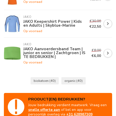
Op voorraad
JAKO
€30,00
JAKO Keepershirt Power | Kids
en Adults | Skyblue-Marine
€22,50
Op voorraad
JAKO
JAKO Aanvoerdersband Team |
€8,00
junior en senior | Zachtgroen | IS
€6,00
TE BEDRUKKEN |
Op voorraad
biokatoen
(40)
organic
(40)
PRODUCT(EN) BEDRUKKEN?
Jouw bedrukking verdient maatwerk. Vraag een
snelle offerte aan
of bel en app voor
persoonlijk overleg via
+31 628987309
.