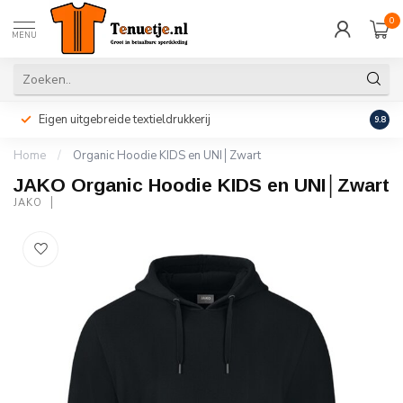
0
MENU
Eigen uitgebreide textieldrukkerij
Perso
9.8
Home
/
Organic Hoodie KIDS en UNI│Zwart
JAKO Organic Hoodie KIDS en UNI│Zwart
JAKO