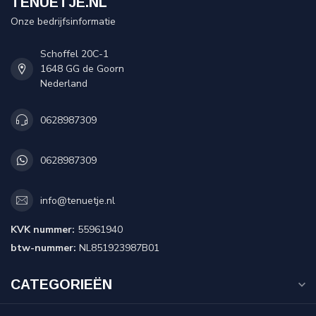
TENUETJE.NL
Onze bedrijfsinformatie
Schoffel 20C-1
1648 GG de Goorn
Nederland
0628987309
0628987309
info@tenuetje.nl
KVK nummer:
55961940
btw-nummer:
NL851923987B01
CATEGORIEËN