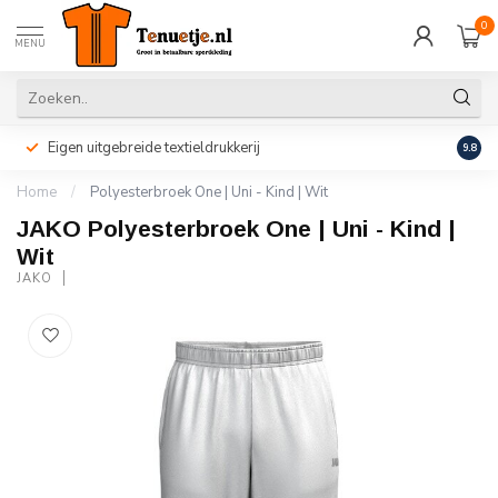
0
MENU
Eigen uitgebreide textieldrukkerij
Perso
9.8
Home
/
Polyesterbroek One | Uni - Kind | Wit
JAKO Polyesterbroek One | Uni - Kind |
Wit
JAKO