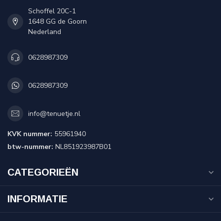
Schoffel 20C-1
1648 GG de Goorn
Nederland
0628987309
0628987309
info@tenuetje.nl
KVK nummer:
55961940
btw-nummer:
NL851923987B01
CATEGORIEËN
INFORMATIE