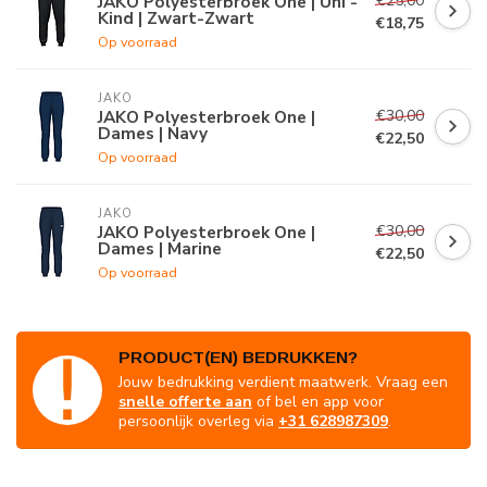
€25,00
JAKO Polyesterbroek One | Uni -
Kind | Zwart-Zwart
€18,75
Op voorraad
JAKO
€30,00
JAKO Polyesterbroek One |
Dames | Navy
€22,50
Op voorraad
JAKO
€30,00
JAKO Polyesterbroek One |
Dames | Marine
€22,50
Op voorraad
PRODUCT(EN) BEDRUKKEN?
Jouw bedrukking verdient maatwerk. Vraag een
snelle offerte aan
of bel en app voor
persoonlijk overleg via
+31 628987309
.