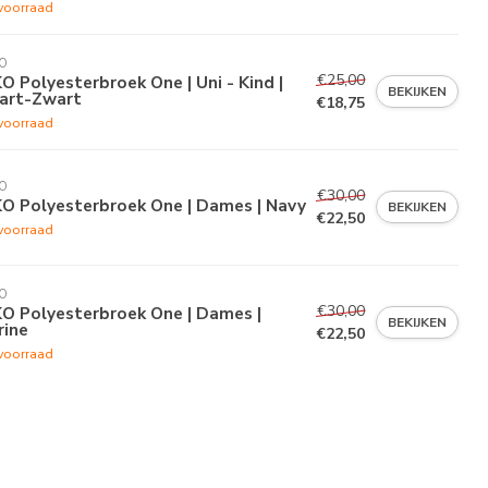
voorraad
O
€25,00
O Polyesterbroek One | Uni - Kind |
BEKIJKEN
art-Zwart
€18,75
voorraad
O
€30,00
KO Polyesterbroek One | Dames | Navy
BEKIJKEN
€22,50
voorraad
O
€30,00
O Polyesterbroek One | Dames |
BEKIJKEN
rine
€22,50
voorraad