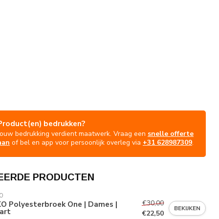
Product(en) bedrukken?
Jouw bedrukking verdient maatwerk. Vraag een
snelle offerte
aan
of bel en app voor persoonlijk overleg via
+31 628987309
.
EERDE PRODUCTEN
O
€30,00
O Polyesterbroek One | Dames |
BEKIJKEN
art
€22,50