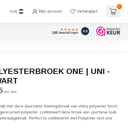
0
Mijn account
Verlanglijst
EUR
9.8
185
beoordelingen
LYESTERBROEK ONE | UNI -
WART
5
Incl. btw
tijl met deze duurzame trainingsbroek van shiny polyester tricot.
recycled polyester, combineert deze broek een sportieve look
teriaalgebruik. Perfect te combineren met Polyester vest one