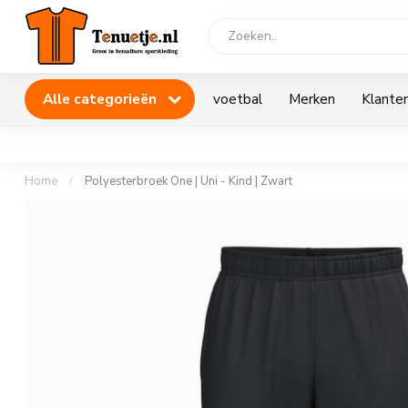
Alle categorieën
voetbal
Merken
Klanten
Home
/
Polyesterbroek One | Uni - Kind | Zwart