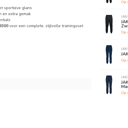
Op 
t sportieve glans
m en extra gemak
JAK
ntials
JAK
Zw
9300
voor een complete, stijlvolle trainingsset
Op 
JAK
JA
Op 
JAK
JAK
Ma
Op 