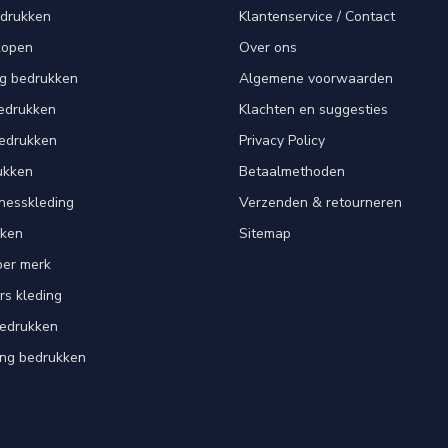
edrukken
Klantenservice / Contact
kopen
Over ons
ng bedrukken
Algemene voorwaarden
edrukken
Klachten en suggesties
bedrukken
Privacy Policy
ukken
Betaalmethoden
tnesskleding
Verzenden & retourneren
kken
Sitemap
per merk
rs kleding
bedrukken
ing bedrukken