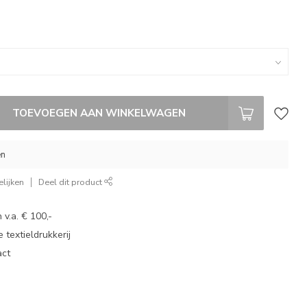
TOEVOEGEN AAN WINKELWAGEN
en
lijken
Deel dit product
 v.a. € 100,-
 textieldrukkerij
act