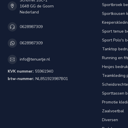
Schoffel 20C-1
Sportbroek b
1648 GG de Goorn
Nederland
Sportkousen 
Keeperskledi
0628987309
Sport tenue b
Sport Polo's 
0628987309
Tanktop bedr
Running en fi
info@tenuetje.nl
Hesjes bedru
KVK nummer:
55961940
Teamkleding 
btw-nummer:
NL851923987B01
Scheidsrechte
Sporttassen 
Promotie kled
Zaalvoetbal
Diversen