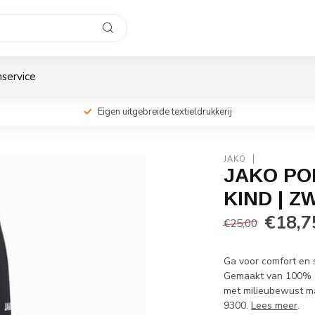
service
Eigen uitgebreide textieldrukkerij
JAKO
JAKO PO
KIND | Z
€18,7
€25,00
Ga voor comfort en s
Gemaakt van 100% ge
met milieubewust ma
9300.
Lees meer
.