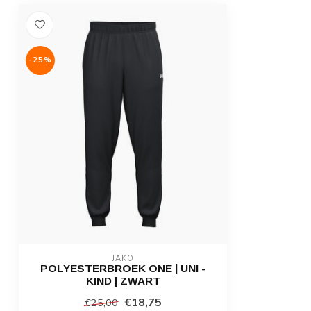
-25%
JAKO
POLYESTERBROEK ONE | UNI -
KIND | ZWART
€18,75
€25,00