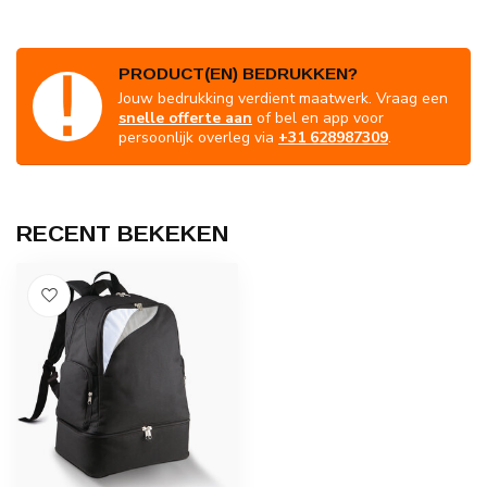
PRODUCT(EN) BEDRUKKEN?
Jouw bedrukking verdient maatwerk. Vraag een
snelle offerte aan
of bel en app voor
persoonlijk overleg via
+31 628987309
.
RECENT BEKEKEN