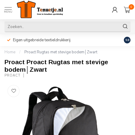
0
MENU
Eigen uitgebreide textieldrukkerij
Perso
9.8
Home
/
Proact Rugtas met stevige bodem│Zwart
Proact Proact Rugtas met stevige
bodem│Zwart
PROACT