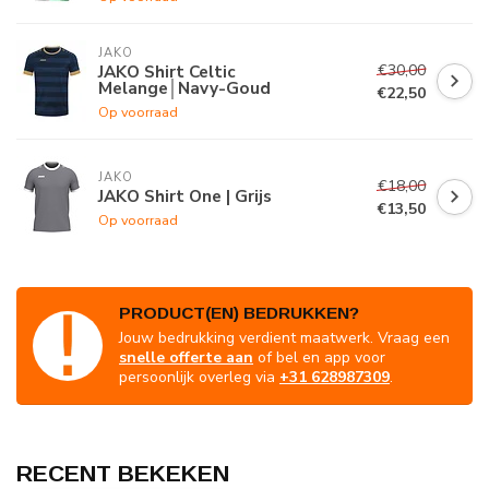
JAKO
€30,00
JAKO Shirt Celtic
Melange│Navy-Goud
€22,50
Op voorraad
JAKO
€18,00
JAKO Shirt One | Grijs
€13,50
Op voorraad
PRODUCT(EN) BEDRUKKEN?
Jouw bedrukking verdient maatwerk. Vraag een
snelle offerte aan
of bel en app voor
persoonlijk overleg via
+31 628987309
.
RECENT BEKEKEN