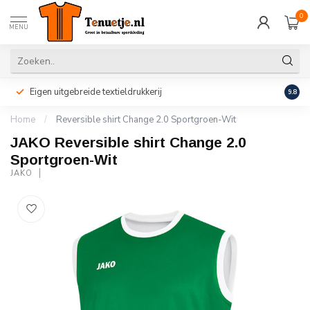
0
MENU
Eigen uitgebreide textieldrukkerij
Perso
9.8
Home
/
Reversible shirt Change 2.0 Sportgroen-Wit
JAKO Reversible shirt Change 2.0
Sportgroen-Wit
JAKO