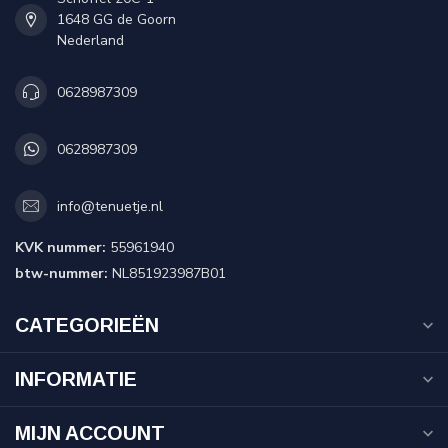
1648 GG de Goorn
Nederland
0628987309
0628987309
info@tenuetje.nl
KVK nummer:
55961940
btw-nummer:
NL851923987B01
CATEGORIEËN
INFORMATIE
MIJN ACCOUNT