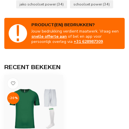
jako schoolset power
(34)
schoolset power
(34)
PRODUCT(EN) BEDRUKKEN?
Jouw bedrukking verdient maatwerk. Vraag een
snelle offerte aan
of bel en app voor
persoonlijk overleg via
+31 628987309
.
RECENT BEKEKEN
-20%