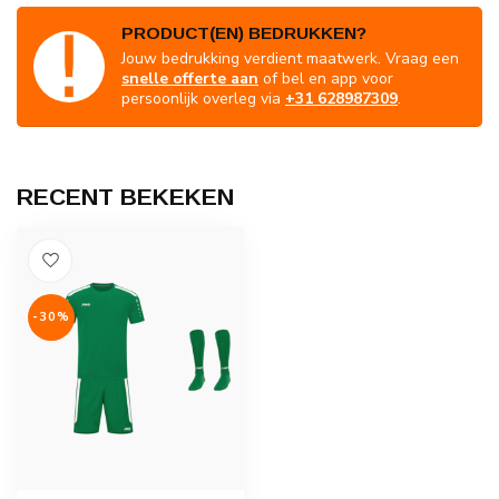
PRODUCT(EN) BEDRUKKEN?
Jouw bedrukking verdient maatwerk. Vraag een
snelle offerte aan
of bel en app voor
persoonlijk overleg via
+31 628987309
.
RECENT BEKEKEN
-30%