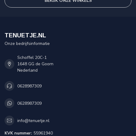
BEKIJK ONZE WINKELS
TENUETJE.NL
Onze bedrijfsinformatie
Schoffel 20C-1
1648 GG de Goorn
Nederland
0628987309
0628987309
info@tenuetje.nl
KVK nummer:
55961940