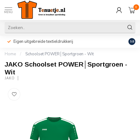
0
MENU
Eigen uitgebreide textieldrukkerij
Perso
9.8
Home
/
Schoolset POWER│Sportgroen - Wit
JAKO Schoolset POWER│Sportgroen -
Wit
JAKO