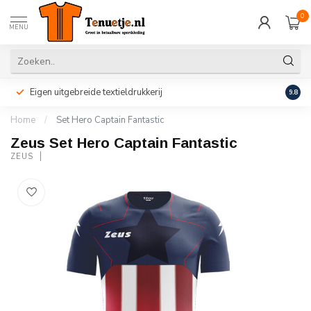
0
MENU
Eigen uitgebreide textieldrukkerij
Perso
9.8
Home
/
Set Hero Captain Fantastic
Zeus Set Hero Captain Fantastic
ZEUS