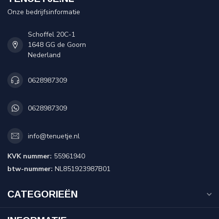
Onze bedrijfsinformatie
Schoffel 20C-1
1648 GG de Goorn
Nederland
0628987309
0628987309
info@tenuetje.nl
KVK nummer:
55961940
btw-nummer:
NL851923987B01
CATEGORIEËN