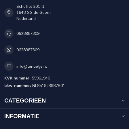
Schoffel 20C-1
1648 GG de Goorn
Nederland
0628987309
0628987309
info@tenuetje.nl
KVK nummer:
55961940
btw-nummer:
NL851923987B01
CATEGORIEËN
INFORMATIE