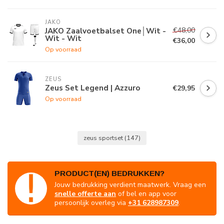
JAKO
€48,00
JAKO Zaalvoetbalset One│Wit -
Wit - Wit
€36,00
Op voorraad
ZEUS
Zeus Set Legend | Azzuro
€29,95
Op voorraad
zeus sportset
(147)
PRODUCT(EN) BEDRUKKEN?
Jouw bedrukking verdient maatwerk. Vraag een
snelle offerte aan
of bel en app voor
persoonlijk overleg via
+31 628987309
.