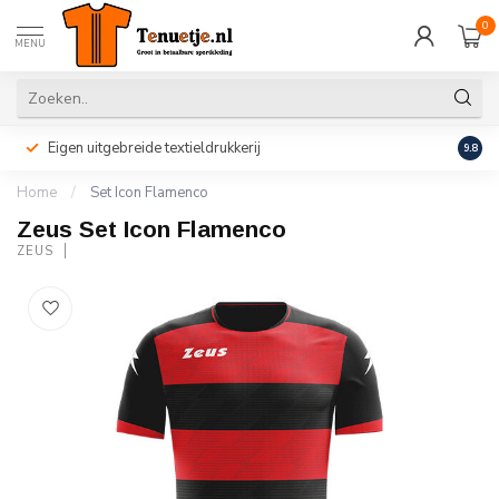
0
MENU
Eigen uitgebreide textieldrukkerij
Perso
9.8
Home
/
Set Icon Flamenco
Zeus Set Icon Flamenco
ZEUS