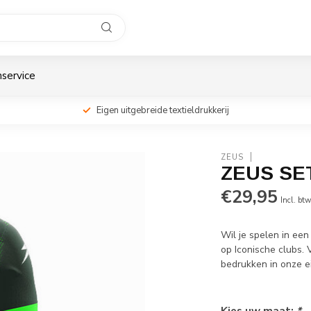
service
Eigen uitgebreide textieldrukkerij
ZEUS
ZEUS SE
€29,95
Incl. bt
Wil je spelen in een
op Iconische clubs. 
bedrukken in onze ei
Kies uw maat:
*