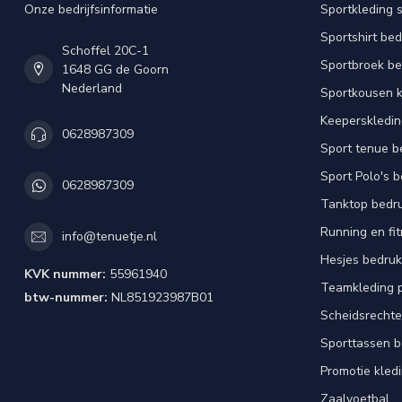
Onze bedrijfsinformatie
Sportkleding 
Sportshirt be
Schoffel 20C-1
Sportbroek b
1648 GG de Goorn
Nederland
Sportkousen 
Keeperskledi
0628987309
Sport tenue b
Sport Polo's 
0628987309
Tanktop bedr
Running en fi
info@tenuetje.nl
Hesjes bedru
KVK nummer:
55961940
Teamkleding 
btw-nummer:
NL851923987B01
Scheidsrechte
Sporttassen 
Promotie kled
Zaalvoetbal