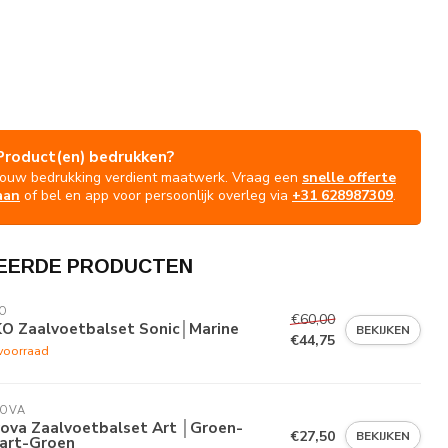
Product(en) bedrukken?
Jouw bedrukking verdient maatwerk. Vraag een
snelle offerte
aan
of bel en app voor persoonlijk overleg via
+31 628987309
.
EERDE PRODUCTEN
O
€60,00
KO Zaalvoetbalset Sonic│Marine
BEKIJKEN
€44,75
voorraad
VOVA
vova Zaalvoetbalset Art │Groen-
€27,50
BEKIJKEN
art-Groen