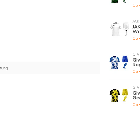
Op 
JAK
JA
Wi
Op 
GI
Gi
Ro
burg
Op 
GI
Gi
Ge
Op 