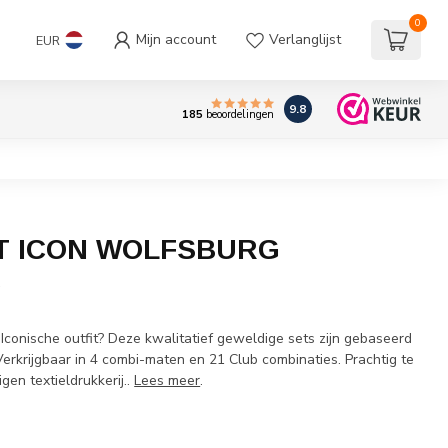
0
Mijn account
Verlanglijst
EUR
9.8
185
beoordelingen
T ICON WOLFSBURG
w
 Iconische outfit? Deze kwalitatief geweldige sets zijn gebaseerd
Verkrijgbaar in 4 combi-maten en 21 Club combinaties. Prachtig te
gen textieldrukkerij..
Lees meer
.