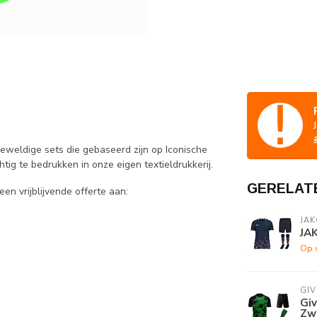
geweldige sets die gebaseerd zijn op Iconische
tig te bedrukken in onze eigen textieldrukkerij.
GERELAT
en vrijblijvende offerte aan:
JAK
JA
Op 
GI
Gi
Zw