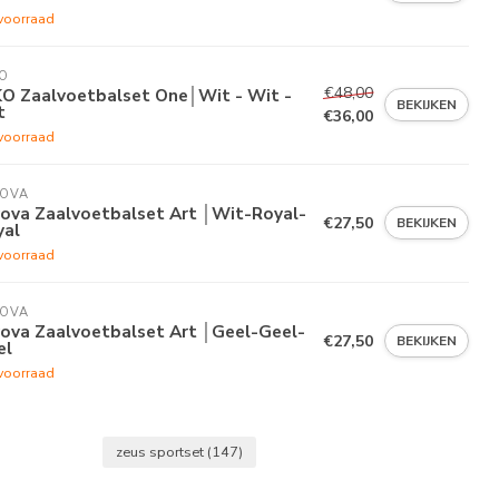
voorraad
O
€48,00
KO Zaalvoetbalset One│Wit - Wit -
BEKIJKEN
t
€36,00
voorraad
VOVA
vova Zaalvoetbalset Art │Wit-Royal-
€27,50
BEKIJKEN
yal
voorraad
VOVA
vova Zaalvoetbalset Art │Geel-Geel-
€27,50
BEKIJKEN
el
voorraad
zeus sportset
(147)