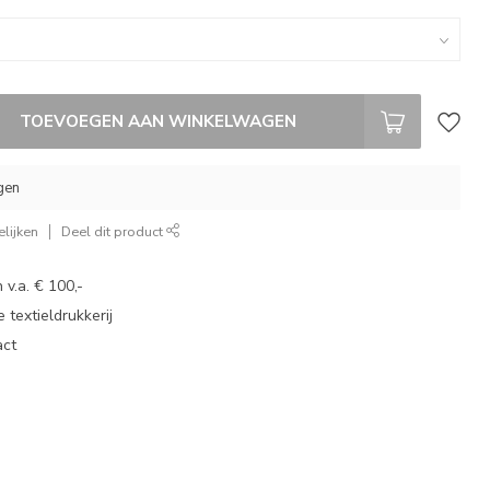
TOEVOEGEN AAN WINKELWAGEN
gen
lijken
Deel dit product
 v.a. € 100,-
 textieldrukkerij
act