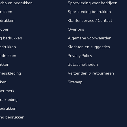
scholen bedrukken
Sportkleding voor bedrijven
drukken
Sportkleding bedrukken
edrukken
Klantenservice / Contact
kopen
Over ons
ng bedrukken
Algemene voorwaarden
edrukken
Klachten en suggesties
bedrukken
Privacy Policy
ukken
Betaalmethoden
tnesskleding
Verzenden & retourneren
kken
Sitemap
per merk
rs kleding
bedrukken
ing bedrukken