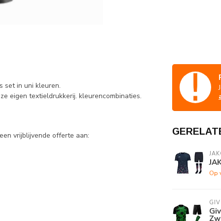
 set in uni kleuren.
ze eigen textieldrukkerij. kleurencombinaties.
GERELAT
en vrijblijvende offerte aan:
JAK
JA
Op 
GI
Gi
Zw