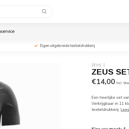
service
Eigen uitgebreide textieldrukkerij
ZEUS
ZEUS S
€14,00
Incl. bt
Een heerlijke set va
Verkrijgbaar in 11 k
textieldrukkerij.
Lee
Kies uw maat:
*