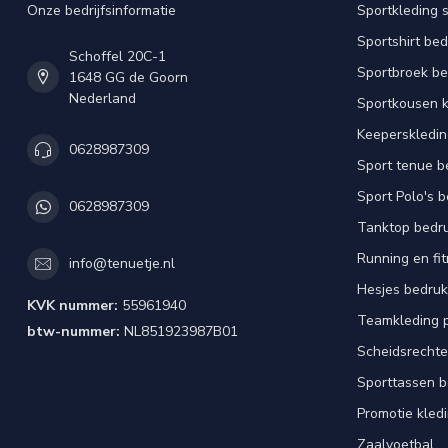
Onze bedrijfsinformatie
Sportkleding 
Sportshirt be
Schoffel 20C-1
Sportbroek b
1648 GG de Goorn
Nederland
Sportkousen 
Keeperskledi
0628987309
Sport tenue b
Sport Polo's 
0628987309
Tanktop bedr
Running en fi
info@tenuetje.nl
Hesjes bedru
KVK nummer:
55961940
Teamkleding 
btw-nummer:
NL851923987B01
Scheidsrechte
Sporttassen 
Promotie kled
Zaalvoetbal