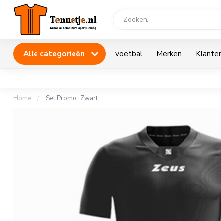
Alle categorieën
voetbal
Merken
Klanten
Home
/
Set Promo│Zwart