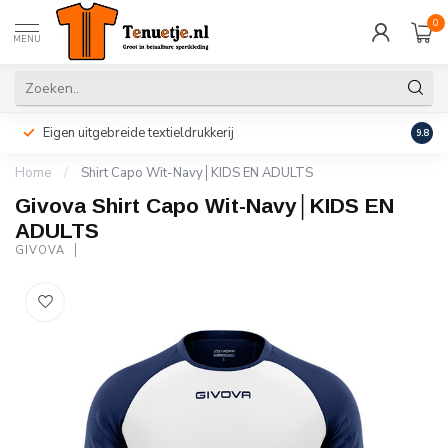
0
MENU
Eigen uitgebreide textieldrukkerij
Perso
9.8
Home
/
Shirt Capo Wit-Navy│KIDS EN ADULTS
Givova Shirt Capo Wit-Navy│KIDS EN
ADULTS
GIVOVA