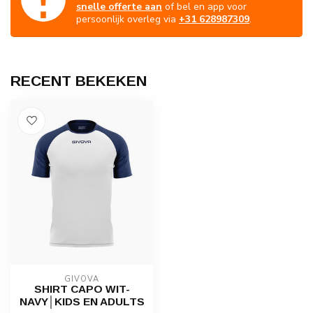
snelle offerte aan
of bel en app voor
persoonlijk overleg via
+31 628987309
.
RECENT BEKEKEN
GIVOVA
SHIRT CAPO WIT-
NAVY│KIDS EN ADULTS