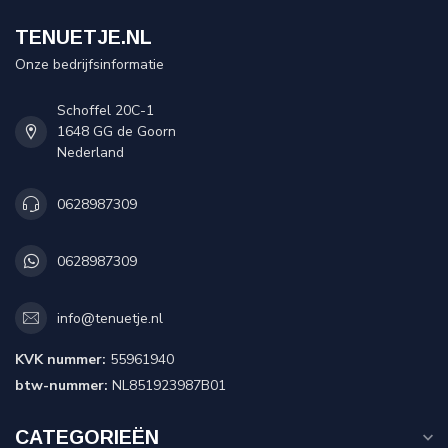
TENUETJE.NL
Onze bedrijfsinformatie
Schoffel 20C-1
1648 GG de Goorn
Nederland
0628987309
0628987309
info@tenuetje.nl
KVK nummer:
55961940
btw-nummer:
NL851923987B01
CATEGORIEËN