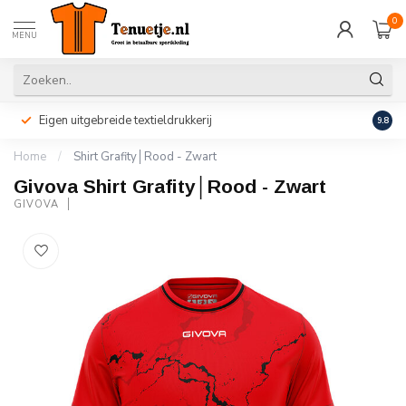
0
MENU
Eigen uitgebreide textieldrukkerij
Perso
9.8
Home
/
Shirt Grafity│Rood - Zwart
Givova Shirt Grafity│Rood - Zwart
GIVOVA