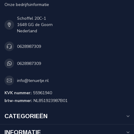
Onze bedrijfsinformatie
Schoffel 20C-1
1648 GG de Goorn
Nederland
0628987309
0628987309
info@tenuetje.nl
KVK nummer:
55961940
btw-nummer:
NL851923987B01
CATEGORIEËN
INFORMATIE