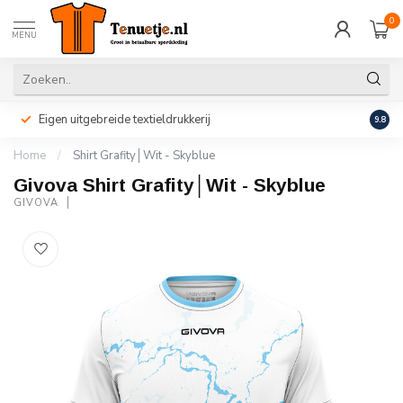
0
MENU
Eigen uitgebreide textieldrukkerij
Perso
9.8
Home
/
Shirt Grafity│Wit - Skyblue
Givova Shirt Grafity│Wit - Skyblue
GIVOVA