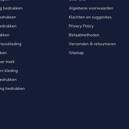
ng bedrukken
Algemene voorwaarden
edrukken
Klachten en suggesties
bedrukken
Privacy Policy
ukken
Betaalmethoden
tnesskleding
Verzenden & retourneren
kken
Sitemap
per merk
rs kleding
bedrukken
ing bedrukken