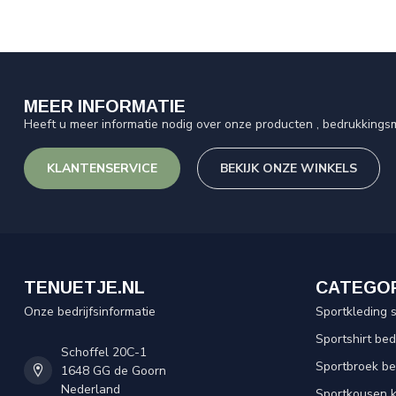
MEER INFORMATIE
Heeft u meer informatie nodig over onze producten , bedrukkingsm
KLANTENSERVICE
BEKIJK ONZE WINKELS
TENUETJE.NL
CATEGO
Onze bedrijfsinformatie
Sportkleding 
Sportshirt be
Schoffel 20C-1
Sportbroek b
1648 GG de Goorn
Nederland
Sportkousen 