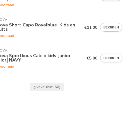
voorraad
VOVA
vova Short Capo Royalblue│Kids en
€11,00
BEKIJKEN
ults
voorraad
VOVA
ova Sportkous Calcio kids-junior-
€5,00
BEKIJKEN
nior│NAVY
voorraad
givova shirt
(60)