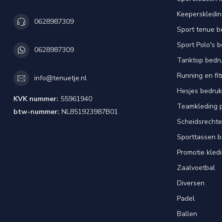
Keeperskledi
0628987309
Sport tenue b
Sport Polo's 
0628987309
Tanktop bedr
Running en fi
info@tenuetje.nl
Hesjes bedru
KVK nummer:
55961940
Teamkleding 
btw-nummer:
NL851923987B01
Scheidsrechte
Sporttassen 
Promotie kled
Zaalvoetbal
Diversen
Padel
Ballen