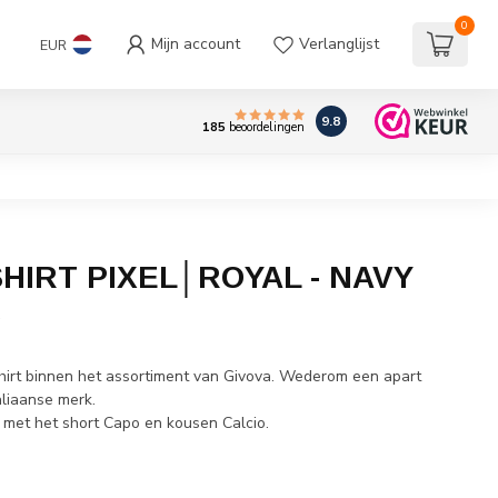
0
Mijn account
Verlanglijst
EUR
9.8
185
beoordelingen
HIRT PIXEL│ROYAL - NAVY
w
shirt binnen het assortiment van Givova. Wederom een apart
aliaanse merk.
met het short Capo en kousen Calcio.