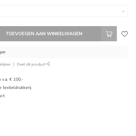
TOEVOEGEN AAN WINKELWAGEN
gen
lijken
Deel dit product
 v.a. € 100,-
 textieldrukkerij
act