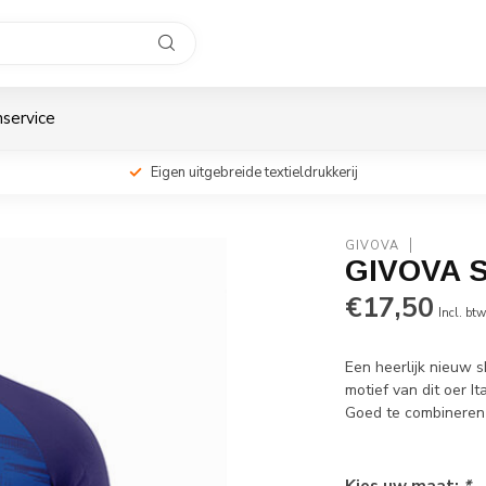
service
Eigen uitgebreide textieldrukkerij
GIVOVA
GIVOVA S
€17,50
Incl. bt
Een heerlijk nieuw 
motief van dit oer It
Goed te combineren 
Kies uw maat:
*