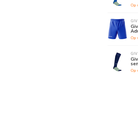
Op 
GI
Gi
Ad
Op 
GI
Giv
se
Op 