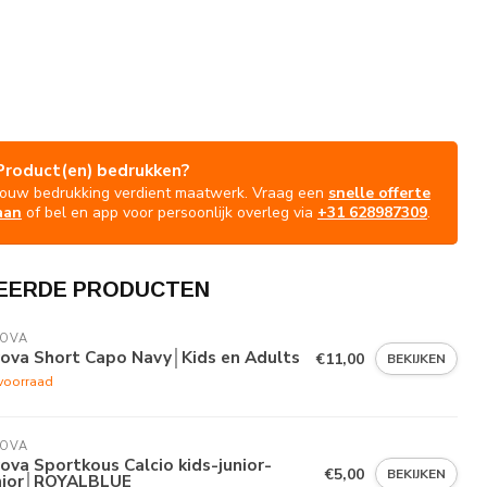
Product(en) bedrukken?
Jouw bedrukking verdient maatwerk. Vraag een
snelle offerte
aan
of bel en app voor persoonlijk overleg via
+31 628987309
.
EERDE PRODUCTEN
VOVA
vova Short Capo Navy│Kids en Adults
€11,00
BEKIJKEN
voorraad
VOVA
ova Sportkous Calcio kids-junior-
€5,00
BEKIJKEN
nior│ROYALBLUE