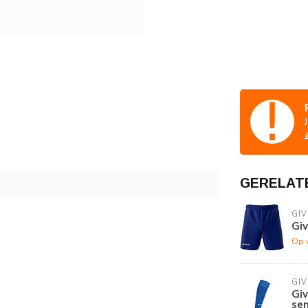
GERELAT
GI
Gi
Op 
GI
Giv
se