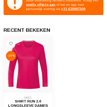
Jouw bedrukking verdient maatwerk. Vraag een
snelle offerte aan
of bel en app voor
persoonlijk overleg via
+31 628987309
.
RECENT BEKEKEN
-25%
JAKO
SHIRT RUN 2.0
LONGSLEEVE DAMES