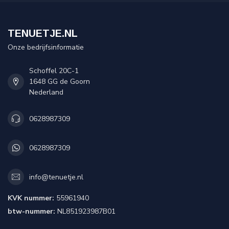
TENUETJE.NL
Onze bedrijfsinformatie
Schoffel 20C-1
1648 GG de Goorn
Nederland
0628987309
0628987309
info@tenuetje.nl
KVK nummer:
55961940
btw-nummer:
NL851923987B01