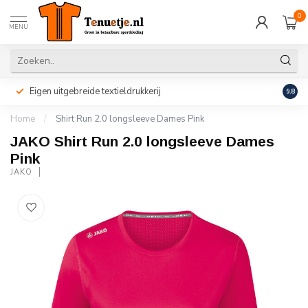
0
MENU
Eigen uitgebreide textieldrukkerij
Perso
9.8
Home
/
Shirt Run 2.0 longsleeve Dames Pink
JAKO Shirt Run 2.0 longsleeve Dames
Pink
JAKO