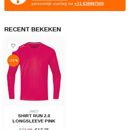
persoonlijk overleg via
+31 628987309
.
RECENT BEKEKEN
-25%
JAKO
SHIRT RUN 2.0
LONGSLEEVE PINK
€17,25