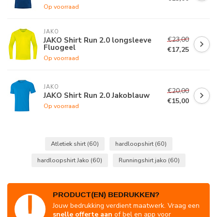
Op voorraad
JAKO
€23,00
JAKO Shirt Run 2.0 longsleeve
Fluogeel
€17,25
Op voorraad
JAKO
€20,00
JAKO Shirt Run 2.0 Jakoblauw
€15,00
Op voorraad
Atletiek shirt
(60)
hardloopshirt
(60)
hardloopshirt Jako
(60)
Runningshirt jako
(60)
PRODUCT(EN) BEDRUKKEN?
Jouw bedrukking verdient maatwerk. Vraag een
snelle offerte aan
of bel en app voor