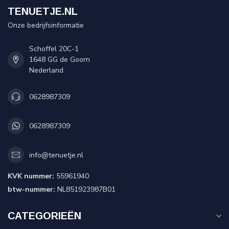
TENUETJE.NL
Onze bedrijfsinformatie
Schoffel 20C-1
1648 GG de Goorn
Nederland
0628987309
0628987309
info@tenuetje.nl
KVK nummer:
55961940
btw-nummer:
NL851923987B01
CATEGORIEËN