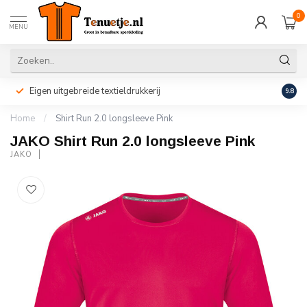
0
MENU
Eigen uitgebreide textieldrukkerij
Perso
9.8
Home
/
Shirt Run 2.0 longsleeve Pink
JAKO Shirt Run 2.0 longsleeve Pink
JAKO