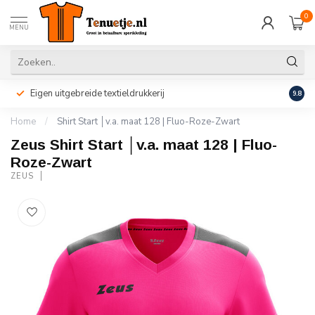
0
MENU
Eigen uitgebreide textieldrukkerij
Perso
9.8
Home
/
Shirt Start │v.a. maat 128 | Fluo-Roze-Zwart
Zeus Shirt Start │v.a. maat 128 | Fluo-
Roze-Zwart
ZEUS