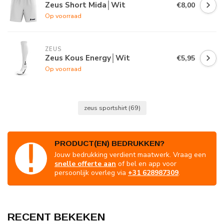
Zeus Short Mida│Wit
€8,00
Op voorraad
ZEUS
Zeus Kous Energy│Wit
€5,95
Op voorraad
zeus sportshirt
(69)
PRODUCT(EN) BEDRUKKEN?
Jouw bedrukking verdient maatwerk. Vraag een
snelle offerte aan
of bel en app voor
persoonlijk overleg via
+31 628987309
.
RECENT BEKEKEN