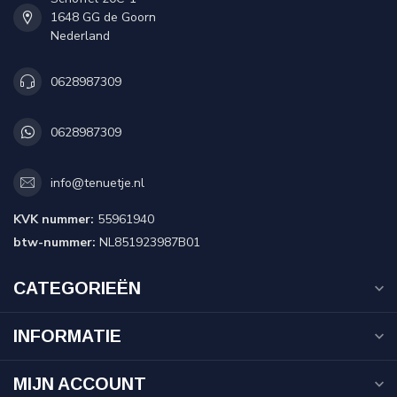
1648 GG de Goorn
Nederland
0628987309
0628987309
info@tenuetje.nl
KVK nummer:
55961940
btw-nummer:
NL851923987B01
CATEGORIEËN
INFORMATIE
MIJN ACCOUNT