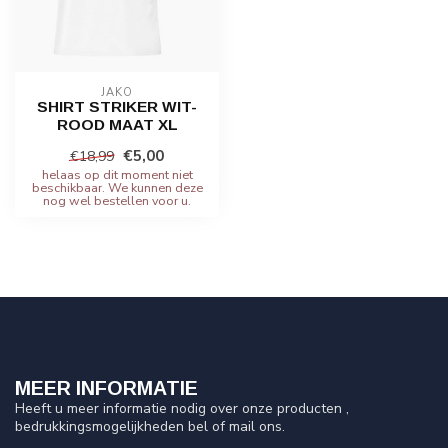
JAKO
SHIRT STRIKER WIT-
ROOD MAAT XL
€5,00
€18,99
helaas op dit moment niet
beschikbaar. We kunnen deze
nog wel bestellen voor u.
MEER INFORMATIE
Heeft u meer informatie nodig over onze producten ,
bedrukkingsmogelijkheden bel of mail ons.