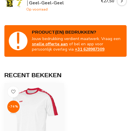
€27,50
│Geel-Geel-Geel
Op voorraad
PRODUCT(EN) BEDRUKKEN?
Jouw bedrukking verdient maatwerk. Vraag een
snelle offerte aan
of bel en app voor
persoonlijk overleg via
+31 628987309
.
RECENT BEKEKEN
-74%