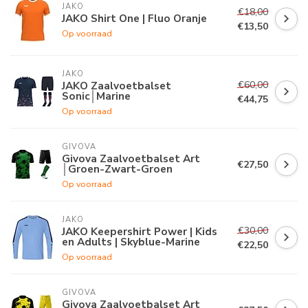
JAKO
€18,00
JAKO Shirt One | Fluo Oranje
€13,50
Op voorraad
JAKO
€60,00
JAKO Zaalvoetbalset
Sonic│Marine
€44,75
Op voorraad
GIVOVA
Givova Zaalvoetbalset Art
€27,50
│Groen-Zwart-Groen
Op voorraad
JAKO
€30,00
JAKO Keepershirt Power | Kids
en Adults | Skyblue-Marine
€22,50
Op voorraad
GIVOVA
Givova Zaalvoetbalset Art