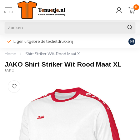
0
MENU
Eigen uitgebreide textieldrukkerij
Perso
9.8
Home
/
Shirt Striker Wit-Rood Maat XL
JAKO Shirt Striker Wit-Rood Maat XL
JAKO