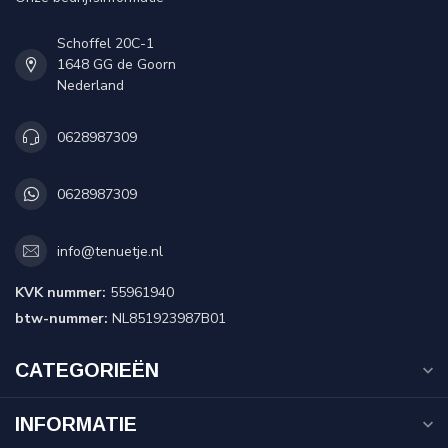
Schoffel 20C-1
1648 GG de Goorn
Nederland
0628987309
0628987309
info@tenuetje.nl
KVK nummer:
55961940
btw-nummer:
NL851923987B01
CATEGORIEËN
INFORMATIE