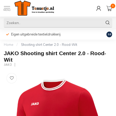
0
MENU
Eigen uitgebreide textieldrukkerij
Perso
9.8
Home
/
Shooting shirt Center 2.0 - Rood-Wit
JAKO Shooting shirt Center 2.0 - Rood-
Wit
JAKO