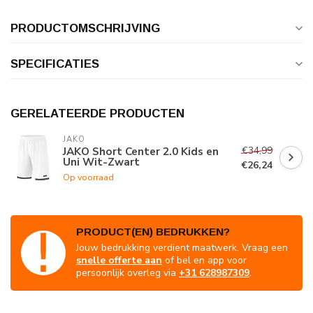
PRODUCTOMSCHRIJVING
SPECIFICATIES
GERELATEERDE PRODUCTEN
JAKO
€34,99
JAKO Short Center 2.0 Kids en
Uni Wit-Zwart
€26,24
Op voorraad
PRODUCT(EN) BEDRUKKEN?
Jouw bedrukking verdient maatwerk. Vraag een
snelle offerte aan
of bel en app voor
persoonlijk overleg via
+31 628987309
.