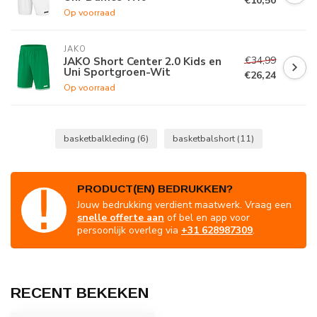
€10,50
Op voorraad
JAKO
€34,99
JAKO Short Center 2.0 Kids en
Uni Sportgroen-Wit
€26,24
Op voorraad
basketbalkleding
(6)
basketbalshort
(11)
PRODUCT(EN) BEDRUKKEN?
Jouw bedrukking verdient maatwerk. Vraag een
snelle offerte aan
of bel en app voor
persoonlijk overleg via
+31 628987309
.
RECENT BEKEKEN