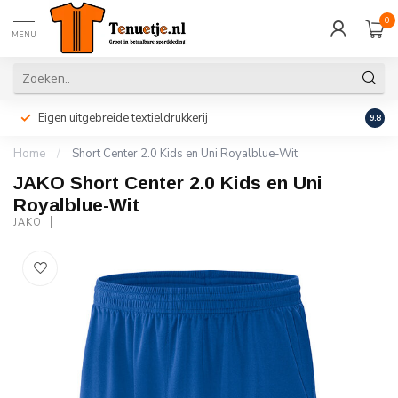
0
MENU
Eigen uitgebreide textieldrukkerij
Perso
9.8
Home
/
Short Center 2.0 Kids en Uni Royalblue-Wit
JAKO Short Center 2.0 Kids en Uni
Royalblue-Wit
JAKO