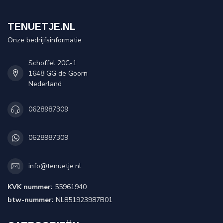
TENUETJE.NL
Onze bedrijfsinformatie
Schoffel 20C-1
1648 GG de Goorn
Nederland
0628987309
0628987309
info@tenuetje.nl
KVK nummer:
55961940
btw-nummer:
NL851923987B01