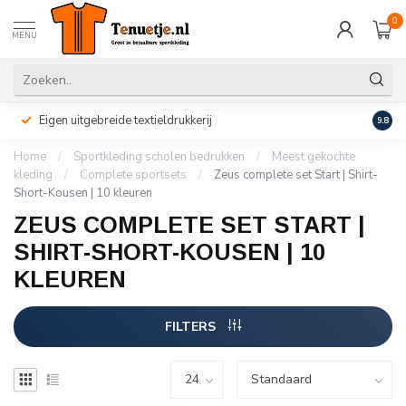
0
MENU
Eigen uitgebreide textieldrukkerij
Perso
9.8
Home
/
Sportkleding scholen bedrukken
/
Meest gekochte
kleding
/
Complete sportsets
/
Zeus complete set Start | Shirt-
Short-Kousen | 10 kleuren
ZEUS COMPLETE SET START |
SHIRT-SHORT-KOUSEN | 10
KLEUREN
FILTERS