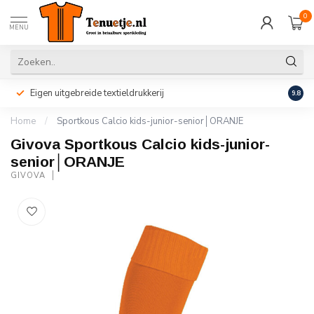
0
MENU
Eigen uitgebreide textieldrukkerij
Perso
9.8
Home
/
Sportkous Calcio kids-junior-senior│ORANJE
Givova Sportkous Calcio kids-junior-
senior│ORANJE
GIVOVA