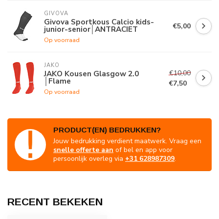
GIVOVA
Givova Sportkous Calcio kids-
€5,00
junior-senior│ANTRACIET
Op voorraad
JAKO
€10,00
JAKO Kousen Glasgow 2.0
│Flame
€7,50
Op voorraad
PRODUCT(EN) BEDRUKKEN?
Jouw bedrukking verdient maatwerk. Vraag een
snelle offerte aan
of bel en app voor
persoonlijk overleg via
+31 628987309
.
RECENT BEKEKEN