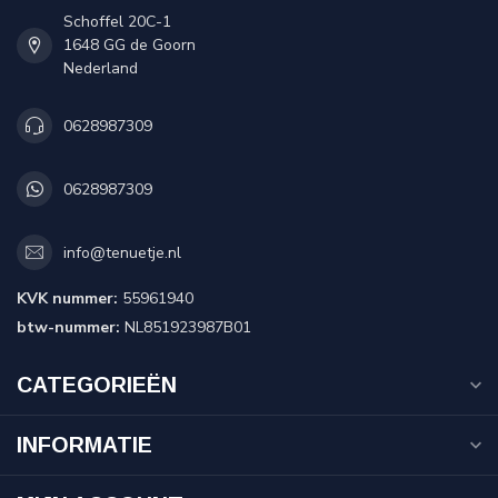
Schoffel 20C-1
1648 GG de Goorn
Nederland
0628987309
0628987309
info@tenuetje.nl
KVK nummer:
55961940
btw-nummer:
NL851923987B01
CATEGORIEËN
INFORMATIE