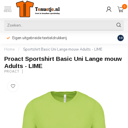
0
MENU
Eigen uitgebreide textieldrukkerij
Perso
9.8
Home
/
Sportshirt Basic Uni Lange mouw Adults - LIME
Proact Sportshirt Basic Uni Lange mouw
Adults - LIME
PROACT