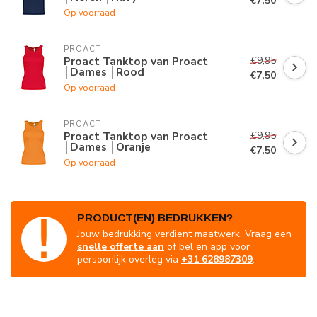
€7,50
Op voorraad
PROACT
€9,95
Proact Tanktop van Proact
│Dames │Rood
€7,50
Op voorraad
PROACT
€9,95
Proact Tanktop van Proact
│Dames │Oranje
€7,50
Op voorraad
PRODUCT(EN) BEDRUKKEN?
Jouw bedrukking verdient maatwerk. Vraag een
snelle offerte aan
of bel en app voor
persoonlijk overleg via
+31 628987309
.