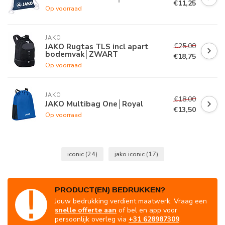
€11,25
Op voorraad
JAKO
€25,00
JAKO Rugtas TLS incl apart
bodemvak│ZWART
€18,75
Op voorraad
JAKO
€18,00
JAKO Multibag One│Royal
€13,50
Op voorraad
iconic
(24)
jako iconic
(17)
PRODUCT(EN) BEDRUKKEN?
Jouw bedrukking verdient maatwerk. Vraag een
snelle offerte aan
of bel en app voor
persoonlijk overleg via
+31 628987309
.