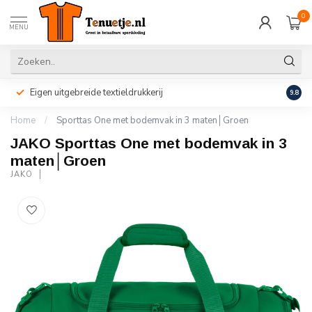
0
MENU
Eigen uitgebreide textieldrukkerij
Perso
9.8
Home
/
Sporttas One met bodemvak in 3 maten│Groen
JAKO Sporttas One met bodemvak in 3
maten│Groen
JAKO