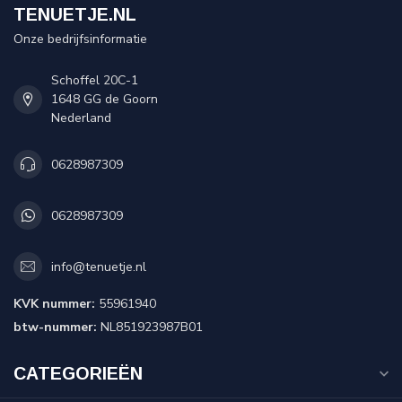
TENUETJE.NL
Onze bedrijfsinformatie
Schoffel 20C-1
1648 GG de Goorn
Nederland
0628987309
0628987309
info@tenuetje.nl
KVK nummer:
55961940
btw-nummer:
NL851923987B01
CATEGORIEËN