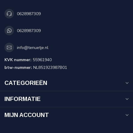
0628987309
0628987309
info@tenuetje.nl
KVK nummer:
55961940
btw-nummer:
NL851923987B01
CATEGORIEËN
INFORMATIE
MIJN ACCOUNT