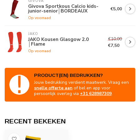
GIVOVA
Givova Sportkous Calcio kids-
€5,00
junior-senior│BORDEAUX
Op voorraad
JAKO
€10,00
JAKO Kousen Glasgow 2.0
│Flame
€7,50
Op voorraad
PRODUCT(EN) BEDRUKKEN?
Jouw bedrukking verdient maatwerk. Vraag een
snelle offerte aan
of bel en app voor
persoonlijk overleg via
+31 628987309
.
RECENT BEKEKEN