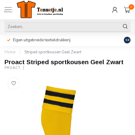
0
MENU
Eigen uitgebreide textieldrukkerij
Perso
9.8
Home
/
Striped sportkousen Geel Zwart
Proact Striped sportkousen Geel Zwart
PROACT