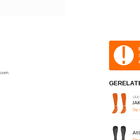
ssen.
GERELAT
JAK
JA
Op 
Atl
Op 