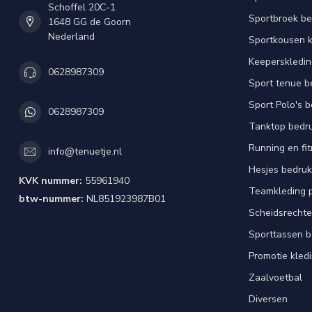
Schoffel 20C-1
Sportbroek b
1648 GG de Goorn
Nederland
Sportkousen 
Keeperskledi
0628987309
Sport tenue b
Sport Polo's 
0628987309
Tanktop bedr
Running en fi
info@tenuetje.nl
Hesjes bedru
KVK nummer:
55961940
Teamkleding 
btw-nummer:
NL851923987B01
Scheidsrechte
Sporttassen 
Promotie kled
Zaalvoetbal
Diversen