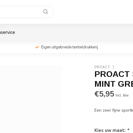
service
Eigen uitgebreide textieldrukkerij
PROACT
PROACT 
MINT GR
€5,95
Incl. btw
Een zeer fijne spor
Kies uw maat:
*