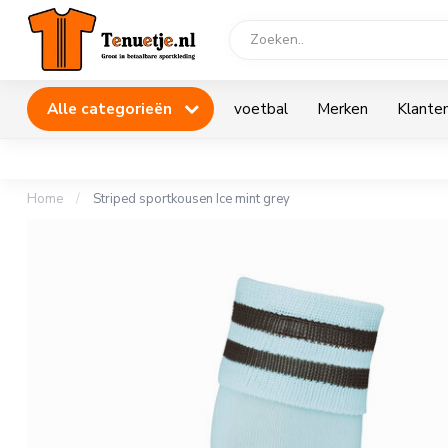
Alle categorieën
voetbal
Merken
Klanten
Home
/
Striped sportkousen Ice mint grey