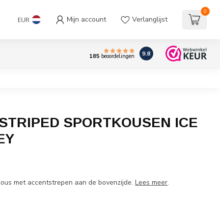
0
Mijn account
Verlanglijst
EUR
9.8
185
beoordelingen
STRIPED SPORTKOUSEN ICE
EY
tkous met accentstrepen aan de bovenzijde.
Lees meer
.