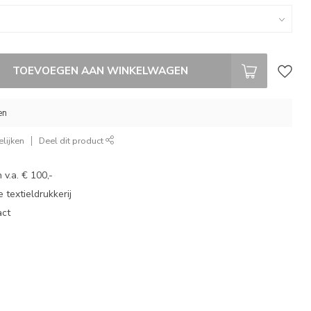
TOEVOEGEN AAN WINKELWAGEN
en
lijken
Deel dit product
 v.a. € 100,-
 textieldrukkerij
act