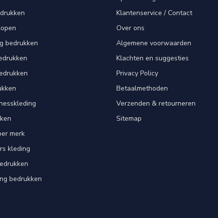
edrukken
Klantenservice / Contact
kopen
Over ons
ng bedrukken
Algemene voorwaarden
edrukken
Klachten en suggesties
bedrukken
Privacy Policy
ukken
Betaalmethoden
tnesskleding
Verzenden & retourneren
kken
Sitemap
per merk
rs kleding
bedrukken
ing bedrukken