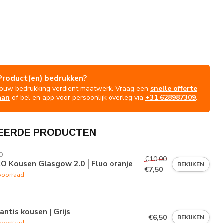
Product(en) bedrukken?
Jouw bedrukking verdient maatwerk. Vraag een
snelle offerte
aan
of bel en app voor persoonlijk overleg via
+31 628987309
.
EERDE PRODUCTEN
O
€10,00
KO Kousen Glasgow 2.0 │Fluo oranje
BEKIJKEN
€7,50
voorraad
antis kousen | Grijs
€6,50
BEKIJKEN
voorraad