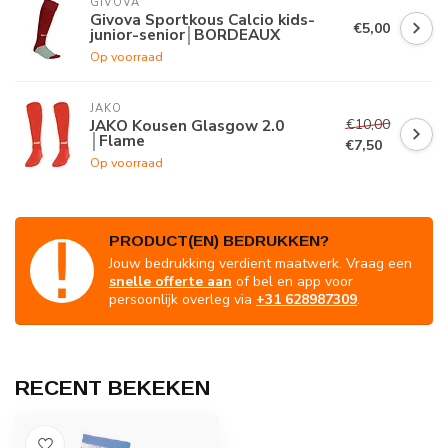
GIVOVA
Givova Sportkous Calcio kids-
€5,00
junior-senior│BORDEAUX
Op voorraad
JAKO
€10,00
JAKO Kousen Glasgow 2.0
│Flame
€7,50
Op voorraad
PRODUCT(EN) BEDRUKKEN?
Jouw bedrukking verdient maatwerk. Vraag een
snelle offerte aan
of bel en app voor
persoonlijk overleg via
+31 628987309
.
RECENT BEKEKEN