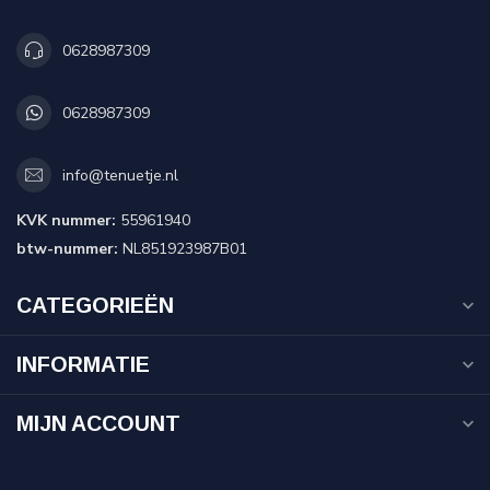
0628987309
0628987309
info@tenuetje.nl
KVK nummer:
55961940
btw-nummer:
NL851923987B01
CATEGORIEËN
INFORMATIE
MIJN ACCOUNT