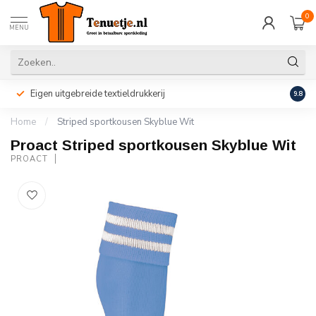
0
MENU
Eigen uitgebreide textieldrukkerij
Perso
9.8
Home
/
Striped sportkousen Skyblue Wit
Proact Striped sportkousen Skyblue Wit
PROACT