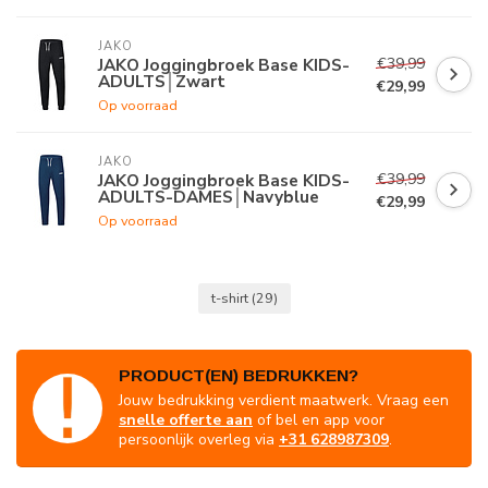
JAKO
€39,99
JAKO Joggingbroek Base KIDS-
ADULTS│Zwart
€29,99
Op voorraad
JAKO
€39,99
JAKO Joggingbroek Base KIDS-
ADULTS-DAMES│Navyblue
€29,99
Op voorraad
t-shirt
(29)
PRODUCT(EN) BEDRUKKEN?
Jouw bedrukking verdient maatwerk. Vraag een
snelle offerte aan
of bel en app voor
persoonlijk overleg via
+31 628987309
.