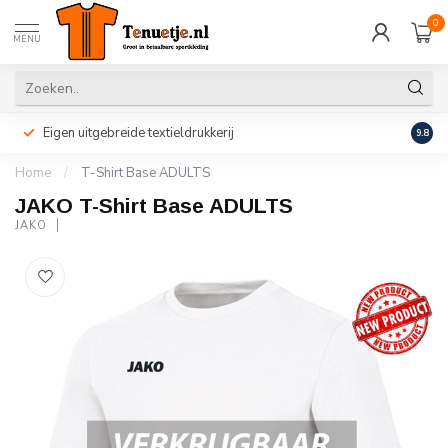
0
MENU
Eigen uitgebreide textieldrukkerij
Perso
9.8
Home
/
T-Shirt Base ADULTS
JAKO T-Shirt Base ADULTS
JAKO