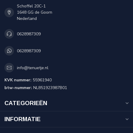
Schoffel 20C-1
1648 GG de Goorn
Nederland
0628987309
0628987309
info@tenuetje.nl
KVK nummer:
55961940
btw-nummer:
NL851923987B01
CATEGORIEËN
INFORMATIE