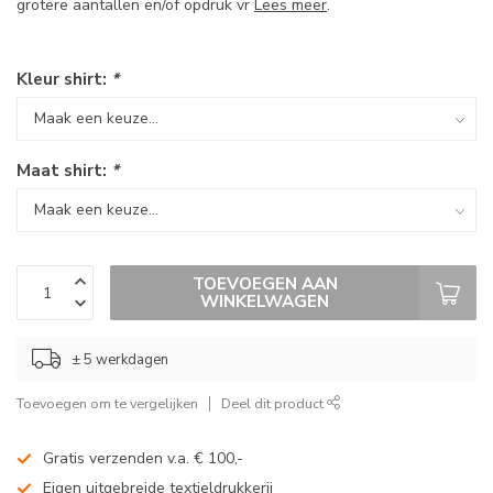
grotere aantallen en/of opdruk vr
Lees meer
.
Kleur shirt:
*
Maat shirt:
*
TOEVOEGEN AAN
WINKELWAGEN
± 5 werkdagen
Toevoegen om te vergelijken
Deel dit product
Gratis verzenden v.a. € 100,-
Eigen uitgebreide textieldrukkerij