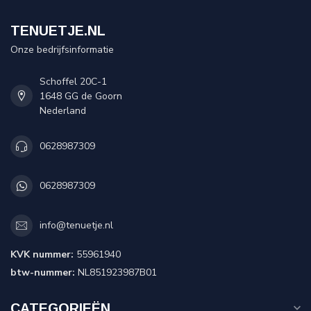
TENUETJE.NL
Onze bedrijfsinformatie
Schoffel 20C-1
1648 GG de Goorn
Nederland
0628987309
0628987309
info@tenuetje.nl
KVK nummer:
55961940
btw-nummer:
NL851923987B01
CATEGORIEËN