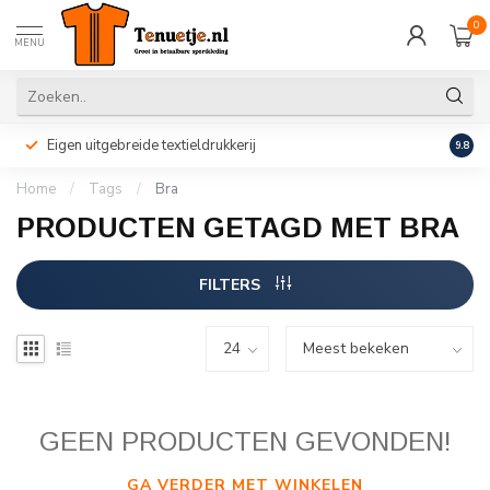
0
MENU
Eigen uitgebreide textieldrukkerij
Perso
9.8
Home
/
Tags
/
Bra
PRODUCTEN GETAGD MET BRA
FILTERS
GEEN PRODUCTEN GEVONDEN!
GA VERDER MET WINKELEN