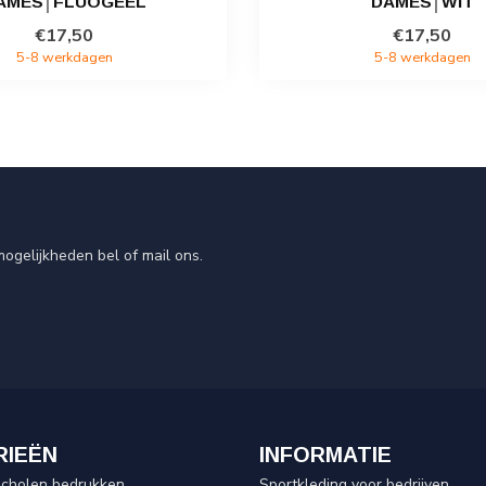
AMES│FLUOGEEL
DAMES│WIT
€17,50
€17,50
5-8 werkdagen
5-8 werkdagen
ogelijkheden bel of mail ons.
RIEËN
INFORMATIE
scholen bedrukken
Sportkleding voor bedrijven