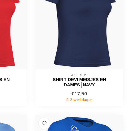
ACERBIS
S EN
SHIRT DEVI MEISJES EN
DAMES│NAVY
€17,50
5-8 werkdagen