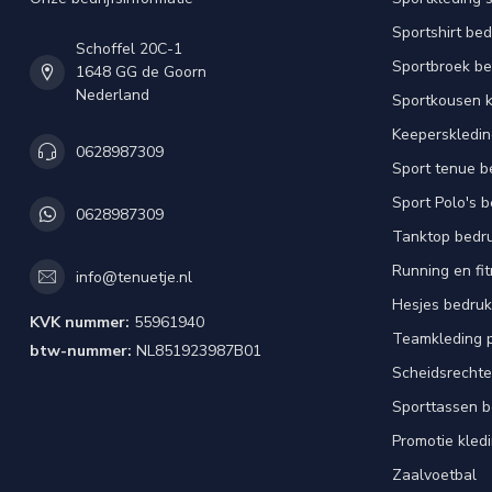
Sportshirt be
Schoffel 20C-1
Sportbroek b
1648 GG de Goorn
Nederland
Sportkousen 
Keeperskledi
0628987309
Sport tenue b
Sport Polo's 
0628987309
Tanktop bedr
Running en fi
info@tenuetje.nl
Hesjes bedru
KVK nummer:
55961940
Teamkleding 
btw-nummer:
NL851923987B01
Scheidsrechte
Sporttassen 
Promotie kled
Zaalvoetbal