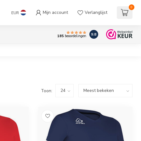
0
Mijn account
Verlanglijst
EUR
9.8
185
beoordelingen
Toon: