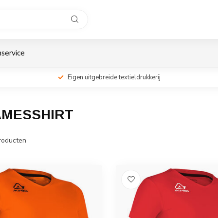
service
Eigen uitgebreide textieldrukkerij
AMESSHIRT
roducten