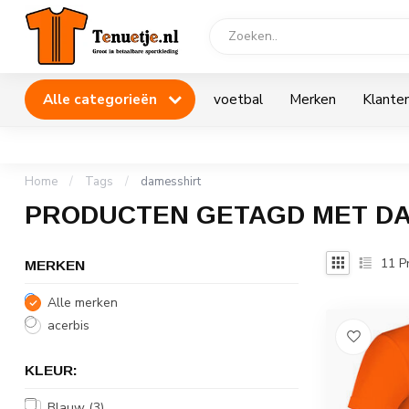
Alle categorieën
voetbal
Merken
Klanten
Home
/
Tags
/
damesshirt
PRODUCTEN GETAGD MET D
11
P
MERKEN
Alle merken
acerbis
KLEUR:
Blauw
(3)