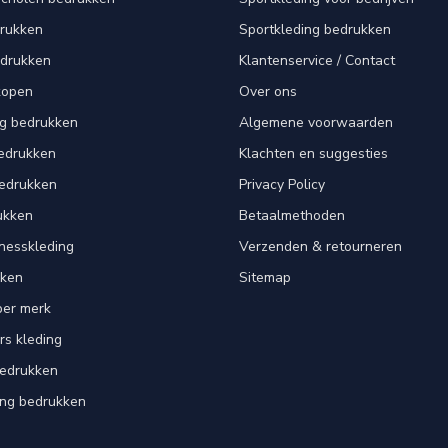
drukken
Sportkleding bedrukken
edrukken
Klantenservice / Contact
kopen
Over ons
ng bedrukken
Algemene voorwaarden
edrukken
Klachten en suggesties
bedrukken
Privacy Policy
ukken
Betaalmethoden
tnesskleding
Verzenden & retourneren
kken
Sitemap
per merk
rs kleding
bedrukken
ing bedrukken