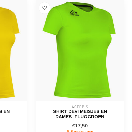
ACERBIS
S EN
SHIRT DEVI MEISJES EN
DAMES│FLUOGROEN
€17,50
5-8 werkdagen