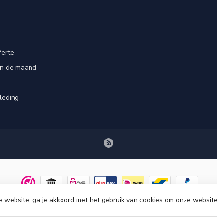
ferte
an de maand
leding
e website, ga je akkoord met het gebruik van cookies om onze website
© Copyright 2026 Tenuetje.nl