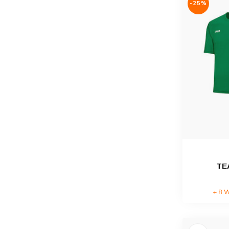
-25%
TE
± 8 W