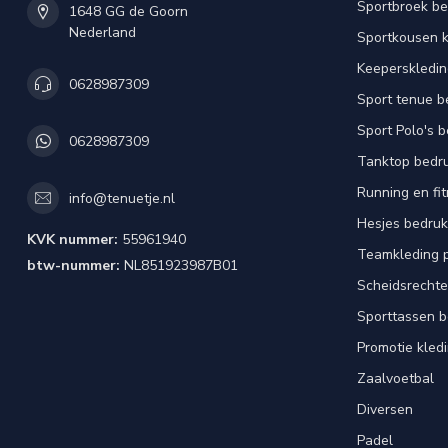
Sportbroek b
1648 GG de Goorn
Nederland
Sportkousen 
Keeperskledi
0628987309
Sport tenue b
Sport Polo's 
0628987309
Tanktop bedr
Running en fi
info@tenuetje.nl
Hesjes bedru
KVK nummer:
55961940
Teamkleding 
btw-nummer:
NL851923987B01
Scheidsrechte
Sporttassen 
Promotie kled
Zaalvoetbal
Diversen
Padel