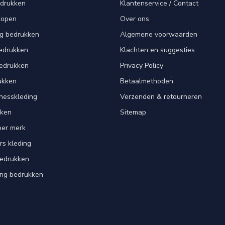
edrukken
Klantenservice / Contact
kopen
Over ons
ng bedrukken
Algemene voorwaarden
edrukken
Klachten en suggesties
bedrukken
Privacy Policy
ukken
Betaalmethoden
tnesskleding
Verzenden & retourneren
kken
Sitemap
per merk
rs kleding
bedrukken
ing bedrukken