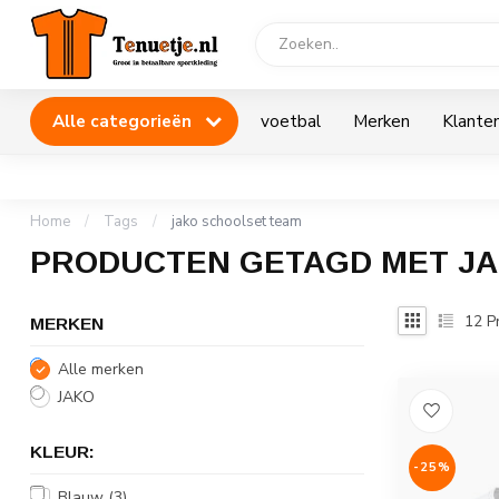
Alle categorieën
voetbal
Merken
Klanten
Home
/
Tags
/
jako schoolset team
PRODUCTEN GETAGD MET JA
12
P
MERKEN
Alle merken
JAKO
KLEUR:
-25%
Blauw
(3)