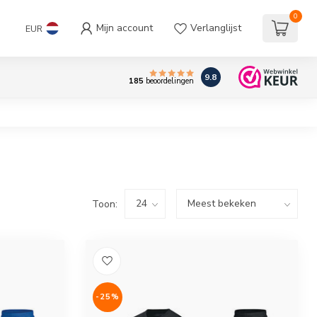
0
Mijn account
Verlanglijst
EUR
9.8
185
beoordelingen
Toon:
-25%