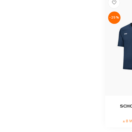
-25%
SCH
± 8 W