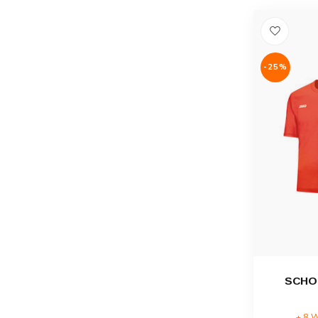
-25%
SCHO
± 8 W