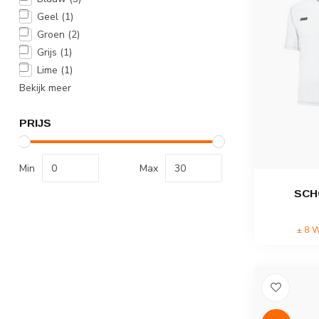
Geel
(1)
Groen
(2)
Grijs
(1)
Lime
(1)
Bekijk meer
PRIJS
Min
Max
SCH
± 8 W