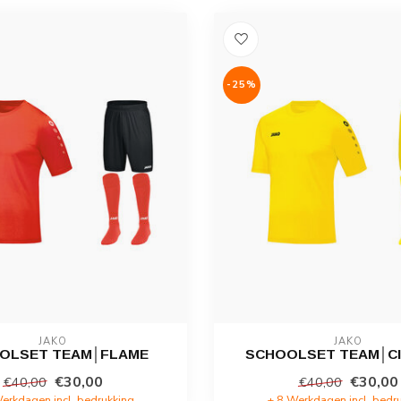
-25%
JAKO
JAKO
OLSET TEAM│FLAME
SCHOOLSET TEAM│C
€30,00
€30,00
€40,00
€40,00
erkdagen incl. bedrukking
± 8 Werkdagen incl. bedr