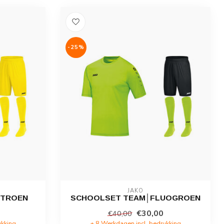
-25%
JAKO
ITROEN
SCHOOLSET TEAM│FLUOGROEN
€30,00
€40,00
ukking
± 8 Werkdagen incl. bedrukking