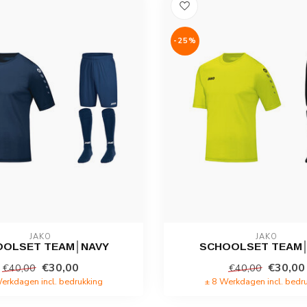
-25%
JAKO
JAKO
OOLSET TEAM│NAVY
SCHOOLSET TEAM│
€30,00
€30,00
€40,00
€40,00
erkdagen incl. bedrukking
± 8 Werkdagen incl. bedr