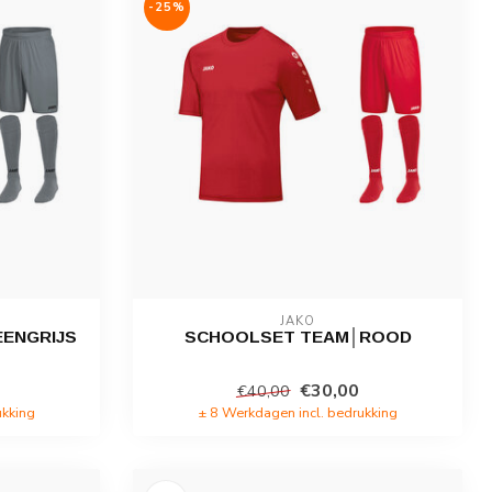
-25%
JAKO
ENGRIJS
SCHOOLSET TEAM│ROOD
€30,00
€40,00
ukking
± 8 Werkdagen incl. bedrukking