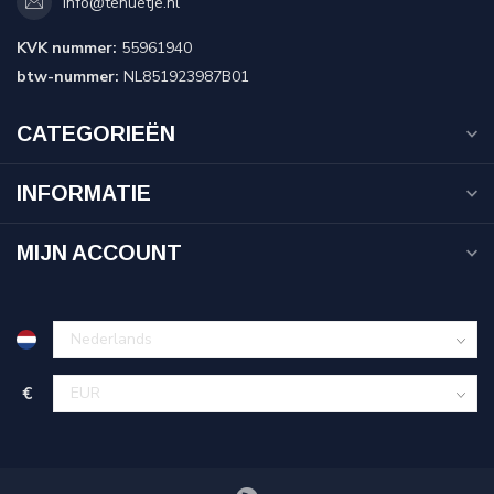
info@tenuetje.nl
KVK nummer:
55961940
btw-nummer:
NL851923987B01
CATEGORIEËN
INFORMATIE
MIJN ACCOUNT
€