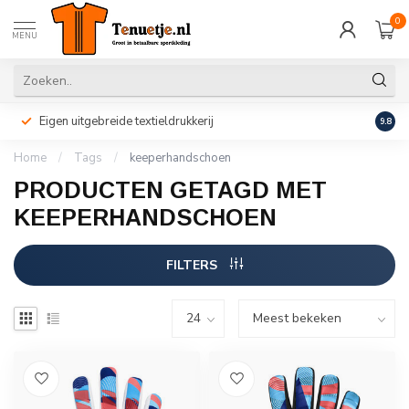
0
MENU
Eigen uitgebreide textieldrukkerij
Perso
9.8
Home
/
Tags
/
keeperhandschoen
PRODUCTEN GETAGD MET
KEEPERHANDSCHOEN
FILTERS