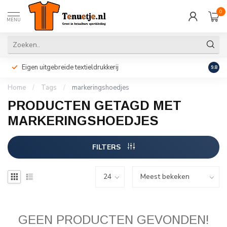
0
MENU
Eigen uitgebreide textieldrukkerij
Perso
9.8
Home
/
Tags
/
markeringshoedjes
PRODUCTEN GETAGD MET
MARKERINGSHOEDJES
FILTERS
GEEN PRODUCTEN GEVONDEN!