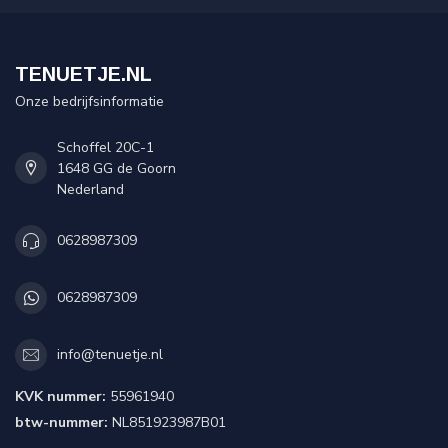
TENUETJE.NL
Onze bedrijfsinformatie
Schoffel 20C-1
1648 GG de Goorn
Nederland
0628987309
0628987309
info@tenuetje.nl
KVK nummer:
55961940
btw-nummer:
NL851923987B01