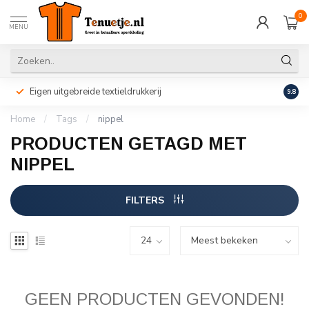
0
MENU
Eigen uitgebreide textieldrukkerij
Perso
9.8
Home
/
Tags
/
nippel
PRODUCTEN GETAGD MET
NIPPEL
FILTERS
GEEN PRODUCTEN GEVONDEN!