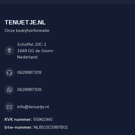
TENUETJE.NL
Onze bedrijfsinformatie
Schoffel 20C-1
1648 GG de Goorn
Nederland
0628987309
0628987309
info@tenuetje.nl
KVK nummer:
55961940
btw-nummer:
NL851923987B01