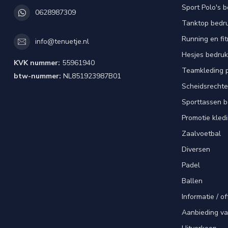
Sport Polo's 
0628987309
Tanktop bedr
Running en fi
info@tenuetje.nl
Hesjes bedru
KVK nummer:
55961940
Teamkleding 
btw-nummer:
NL851923987B01
Scheidsrechte
Sporttassen 
Promotie kled
Zaalvoetbal
Diversen
Padel
Ballen
Informatie / of
Aanbieding v