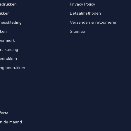
bedrukken
Privacy Policy
ukken
Betaalmethoden
tnesskleding
Verzenden & retourneren
kken
Sitemap
per merk
rs kleding
bedrukken
ing bedrukken
ferte
an de maand