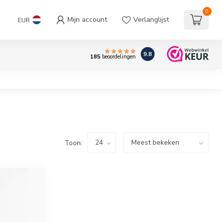
0
Mijn account
Verlanglijst
EUR
9.8
185
beoordelingen
Toon: