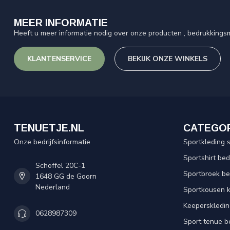
MEER INFORMATIE
Heeft u meer informatie nodig over onze producten , bedrukkingsm
KLANTENSERVICE
BEKIJK ONZE WINKELS
TENUETJE.NL
CATEGO
Onze bedrijfsinformatie
Sportkleding 
Sportshirt be
Schoffel 20C-1
Sportbroek b
1648 GG de Goorn
Nederland
Sportkousen 
Keeperskledi
0628987309
Sport tenue b