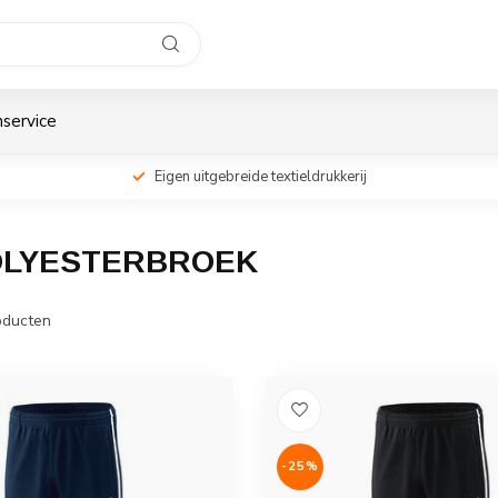
service
Eigen uitgebreide textieldrukkerij
OLYESTERBROEK
ducten
-25%