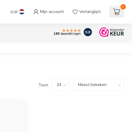
0
Mijn account
Verlanglijst
EUR
9.8
185
beoordelingen
Toon: