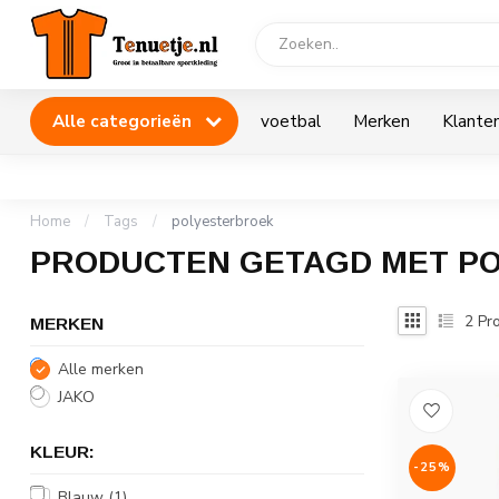
Alle categorieën
voetbal
Merken
Klanten
Home
/
Tags
/
polyesterbroek
PRODUCTEN GETAGD MET P
2
Pro
MERKEN
Alle merken
JAKO
KLEUR:
-25%
Blauw
(1)