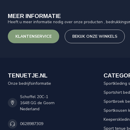
MEER INFORMATIE
Heeft u meer informatie nodig over onze producten , bedrukkingsm
KLANTENSERVICE
BEKIJK ONZE WINKELS
TENUETJE.NL
CATEGO
Onze bedrijfsinformatie
Sportkleding 
Sportshirt be
Schoffel 20C-1
Sportbroek b
1648 GG de Goorn
Nederland
Sportkousen 
Keeperskledi
0628987309
Sport tenue b