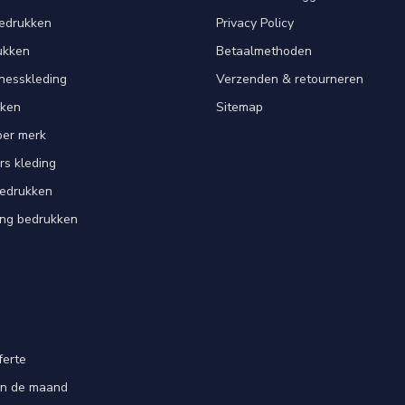
bedrukken
Privacy Policy
ukken
Betaalmethoden
tnesskleding
Verzenden & retourneren
kken
Sitemap
per merk
rs kleding
bedrukken
ing bedrukken
ferte
an de maand