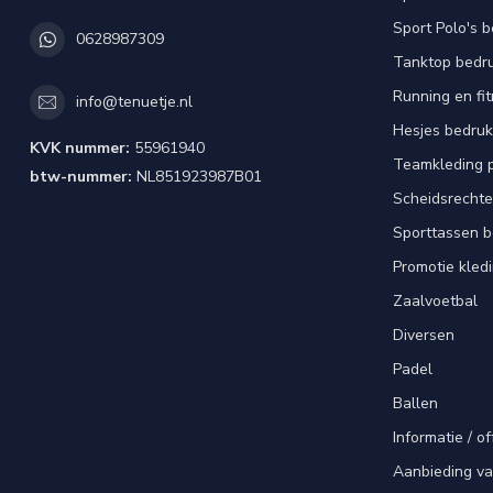
Sport Polo's 
0628987309
Tanktop bedr
Running en fi
info@tenuetje.nl
Hesjes bedru
KVK nummer:
55961940
Teamkleding 
btw-nummer:
NL851923987B01
Scheidsrechte
Sporttassen 
Promotie kled
Zaalvoetbal
Diversen
Padel
Ballen
Informatie / of
Aanbieding v