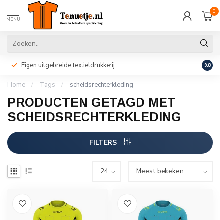
0
MENU
Eigen uitgebreide textieldrukkerij
Perso
9.8
Home
/
Tags
/
scheidsrechterkleding
PRODUCTEN GETAGD MET
SCHEIDSRECHTERKLEDING
FILTERS