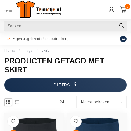
0
MENU
Eigen uitgebreide textieldrukkerij
Perso
9.8
Home
/
Tags
/
skirt
PRODUCTEN GETAGD MET
SKIRT
FILTERS